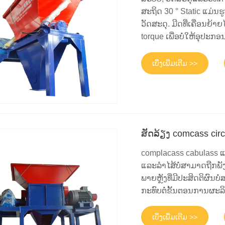
ສະຖິດ 30 ° Static ແມ່
ວັດສະດຸ. ມີດທີ່ເຄື່ອນຍ້າຍ
torque ເພື່ອບໍ່ໃຫ້ອຸປະກອນ
ເບິ່ງເພີ່ມເຕີມ >>
ສັດລ້ຽງ comcass cir
complacass cabulass ແບ
ແລະລໍາໄສ້ບໍ່ສາມາດຖືກພັ
ພາຍຫຼັງທີ່ມີປະສິດຕິຜົນບໍ່
ກະທົບຕໍ່ຂັ້ນຕອນການຜະລິ
ເບິ່ງເພີ່ມເຕີມ >>