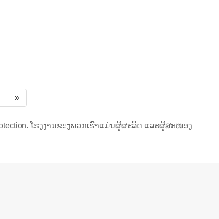
»
rotection. ໂຮງງານຂອງພວກເຮົາແມ່ນຜູ້ຜະລິດ ແລະຜູ້ສະໜອງ