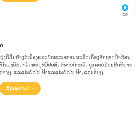
QQ
ັດ
ປຸງດີຂື້ນຢ່າງຕໍ່ເນື່ອງແລະພັດທະນາການຜະລິດເຄື່ອງຈັກຖາດນ້ໍາກ້ອນ
ີຂໍ້ດີຂອງບັນດາວັດສະດຸທີ່ມີປະສິດຕິພາບດ້ານວັດຖຸແລະບໍ່ມີປະສິດຕິພາບ
່າງໆ, ແລະປະຢັດໄຟຟ້າແລະປະຢັດໄຟຟ້າ, ແລະອື່ນໆ.
ສົ່ງສອບຖາມ >>