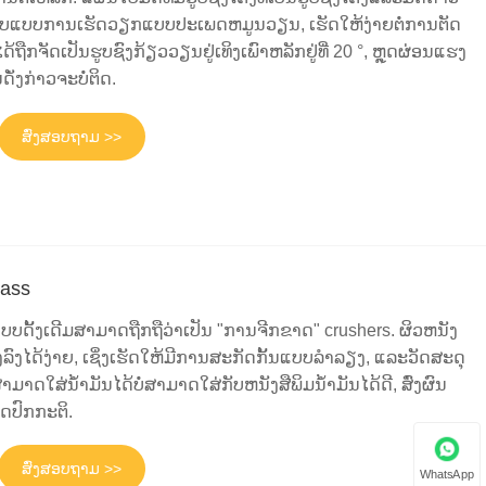
ນຮູບແບບການເຮັດວຽກແບບປະເພດຫມູນວຽນ, ເຮັດໃຫ້ງ່າຍຕໍ່ການຕັດ
ໄດ້ຖືກຈັດເປັນຮູບຊົງກ້ຽວວຽນຢູ່ເທິງເພົາຫລັກຢູ່ທີ່ 20 °, ຫຼຸດຜ່ອນແຮງ
ດັ່ງກ່າວຈະບໍ່ຕິດ.
ສົ່ງສອບຖາມ >>
cass
ບດັ້ງເດີມສາມາດຖືກຖືວ່າເປັນ "ການຈີກຂາດ" crushers. ຜິວຫນັງ
ງລົງໄດ້ງ່າຍ, ເຊິ່ງເຮັດໃຫ້ມີການສະກັດກັ້ນແບບລໍາລຽງ, ແລະວັດສະດຸ
ສາມາດໃສ່ນ້ໍາມັນໄດ້ບໍ່ສາມາດໃສ່ກັບຫນັງສືພິມນ້ໍາມັນໄດ້ດີ, ສົ່ງຜົນ
ດປົກກະຕິ.
ສົ່ງສອບຖາມ >>
WhatsApp