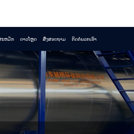
ງສະຫມັກ
ດາວໂຫຼດ
ສົ່ງສອບຖາມ
ຕິດຕໍ່ພວກເຮົາ