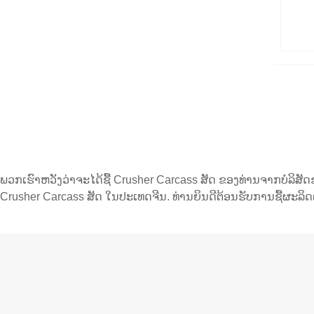
ພວກເຮົາຫວັງວ່າຈະໄດ້ຊື້ Crusher Carcass ສັດ ຂອງທ່ານຈາກບໍລິສ
Crusher Carcass ສັດ ໃນປະເທດຈີນ. ທ່ານຍິນດີຕ້ອນຮັບການຊື້ຜະລິ