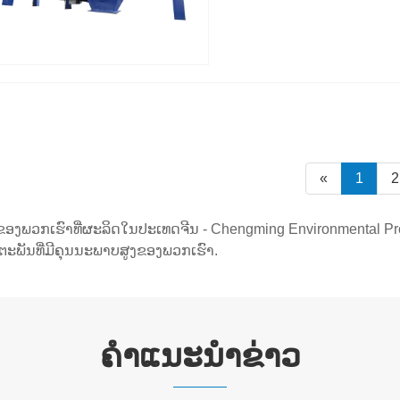
«
1
2
ັດຂອງພວກເຮົາທີ່ຜະລິດໃນປະເທດຈີນ - Chengming Environmental P
ດຕະພັນທີ່ມີຄຸນນະພາບສູງຂອງພວກເຮົາ.
ຄໍາແນະນໍາຂ່າວ