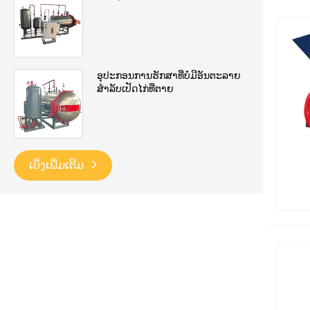
ອຸປະກອນການຮັກສາທີ່ບໍ່ມີອັນຕະລາຍ
ສໍາລັບເປັດໄກ່ທີ່ຕາຍ
ເບິ່ງເພີ່ມເຕີມ