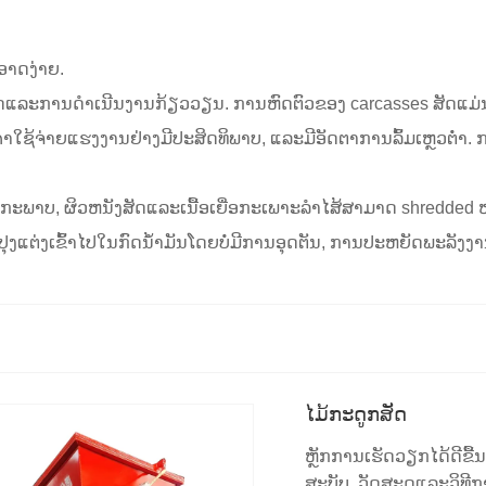
າດງ່າຍ.
ັດແລະການດໍາເນີນງານກ້ຽວວຽນ. ການຫົດຕົວຂອງ carcasses ສັດແມ
າໃຊ້ຈ່າຍແຮງງານຢ່າງມີປະສິດທິພາບ, ແລະມີອັດຕາການລົ້ມເຫຼວຕ່ໍາ. ກ
, ຜິວຫນັງສັດແລະເນື້ອເຍື່ອກະເພາະລໍາໄສ້ສາມາດ shredded ຫມົດ, 
ດຸປຸງແຕ່ງເຂົ້າໄປໃນກົດນ້ໍາມັນໂດຍບໍ່ມີການອຸດຕັນ, ການປະຫຍັດພະລ
ໄມ້ກະດູກສັດ
ຫຼັກການເຮັດວຽກໄດ້ດີຂື້ນ 
ສະບັບ, ວັດສະດຸແລະວິທີກາ