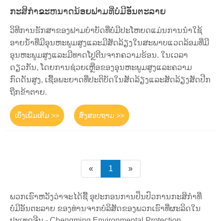
ກະສິກໍາຂະຫນາດນ້ອຍຟາມທີ່ບໍ່ມີອັນຕະລາຍ
ວິທີການຮັກສາຂອງຟາມບໍາບັດທີ່ບໍ່ມີປະໂຫຍດແມ່ນການນໍາໃຊ້
ອາຍນ້ໍາທີ່ມີອຸນຫະພູມສູງແລະມີສັດລ້ຽງໃນສະພາບແວດລ້ອມທີ່ມີ
ອຸນຫະພູມສູງແລະມີທາດໂປຼຕີນຈາກຄວາມຮ້ອນ. ໃນເວລາ
ດຽວກັນ, ໂດຍການຊ່ວຍເຫຼືອຂອງອຸນຫະພູມສູງແລະຄວາມ
ກົດດັນສູງ, ເຊື້ອພະຍາດທີ່ປະຕິບັດໃນສັດລ້ຽງແລະສັດລ້ຽງສັດປີກ
ຖືກຂ້າຕາຍ.
ເບິ່ງເພີ່ມເຕີມ >>
ສົ່ງສອບຖາມ >>
«
1
»
ພວກເຮົາຫວັງວ່າຈະໄດ້ຊື້ ອຸປະກອນການປິ່ນປົວການກະສິກໍາທີ່
ບໍ່ມີອັນຕະລາຍ ຂອງທ່ານຈາກບໍລິສັດຂອງພວກເຮົາທີ່ຜະລິດໃນ
ປະເທດຈີນ - Chengming Environmental Protection.