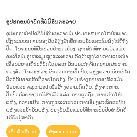
ອຸປະກອນບໍາບັດທີ່ບໍ່ມີອັນຕະລາຍ
ອຸປະກອນບໍາບັດທີ່ບໍ່ມີອັນຕະລາຍໃນຟາມຂະຫນາດໃຫຍ່ຫມາຍ
ເຖິງຂະບວນການຂອງສັດລ້ຽງສັດທີ່ຕາຍແລ້ວແລະຂົນສົ່ງໄປທີ່ຖັງ
ປິດ. ໃນຂະນະທີ່ປັ່ນປ່ວນຢ່າງຕໍ່ເນື່ອງ, ຊາກສັດທີ່ຕາຍແລ້ວແມ່ນ
ອະເຊື້ອໃນອຸນຫະພູມສູງແລະຄວາມກົດດັນສູງໂດຍການແນະນໍາ
ເຊື້ອພະຍາດທີ່ປະຕິບັດໂດຍພວກມັນແລະກໍາຈັດຄວາມເສຍຫາຍ
ຂອງສັດ. ໃນລະຫວ່າງຂັ້ນຕອນການປິ່ນປົວ, ແຫຼ່ງຄວາມຮ້ອນບໍ່ໄດ້
ຕິດຕໍ່ກັບຊາກສັດທີ່ຕາຍໂດຍກົງ. ນ້ໍາໃນຮ່າງກາຍຂອງສັດແມ່ນ
ຮ້ອນແລະ vaporized ເພື່ອສ້າງຄວາມກົດດັນ. ຫຼັງຈາກການ
ປິ່ນປົວດ້ວຍທາງເຄມີສໍາເລັດແລ້ວ, ການດູດຊືມ, ການເຮັດໃຫ້
ແຫ້ງ, ຄວາມເຢັນ, ການຖູແລະຂະບວນການອື່ນໆຜະລິດຕະພັນ
ແຫ້ງແລະນໍ້າມັນແຫ້ງ. ປະຈຸບັນມັນແມ່ນວິທີການປິ່ນປົວທໍາອິດທີ່
ໄດ້ຮັບຮູ້ສາກົນ.
ເບິ່ງເພີ່ມເຕີມ >>
ສົ່ງສອບຖາມ >>