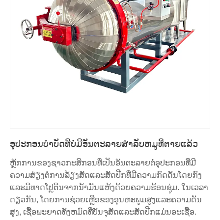
ອຸປະກອນບໍາບັດທີ່ບໍ່ມີອັນຕະລາຍສໍາລັບຫມູທີ່ຕາຍແລ້ວ
ຫຼັກການຂອງຊາວກະສິກອນທີ່ເປັນອັນຕະລາຍຕໍ່ອຸປະກອນທີ່ມີ
ຄວາມສ່ຽງຕໍ່ການລ້ຽງສັດແລະສັດປີກທີ່ມີຄວາມກົດດັນໂດຍກົງ
ແລະມີທາດໂປຼຕີນຈາກນໍ້າມັນແຫ້ງດ້ວຍຄວາມຮ້ອນຊຸ່ມ. ໃນເວລາ
ດຽວກັນ, ໂດຍການຊ່ວຍເຫຼືອຂອງອຸນຫະພູມສູງແລະຄວາມດັນ
ສູງ, ເຊື້ອພະຍາດທັງຫມົດທີ່ບັນຈຸສັດແລະສັດປີກແມ່ນອະເຊື້ອ.