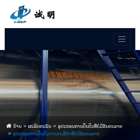
ພາສາ
ບ້ານ
ຜະລິດຕະພັນ
ອຸປະກອນການປິ່ນປົວທີ່ບໍ່ມີອັນຕະລາຍ
ອຸປະກອນການປິ່ນປົວການກະສິກໍາທີ່ບໍ່ມີອັນຕະລາຍ