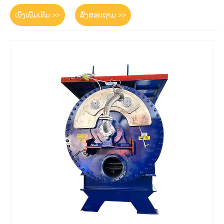
ເບິ່ງເພີ່ມເຕີມ >>
ສົ່ງສອບຖາມ >>