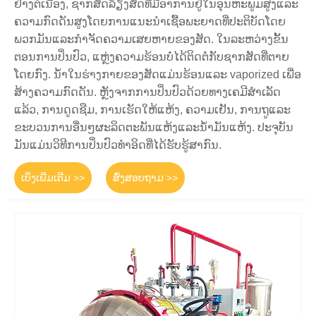
ຢ່າງຕໍ່ເນື່ອງ, ຊາກສັດລ້ຽງສັດທີ່ມີອາການຢູ່ໃນອຸນຫະພູມສູງແລະ
ຄວາມກົດດັນສູງໂດຍການແນະນໍາເຊື້ອພະຍາດທີ່ປະຕິບັດໂດຍ
ພວກມັນແລະກໍາຈັດຄວາມເສຍຫາຍຂອງສັດ. ໃນລະຫວ່າງຂັ້ນ
ຕອນການປິ່ນປົວ, ແຫຼ່ງຄວາມຮ້ອນບໍ່ໄດ້ຕິດຕໍ່ກັບຊາກສັດທີ່ຕາຍ
ໂດຍກົງ. ນ້ໍາໃນຮ່າງກາຍຂອງສັດແມ່ນຮ້ອນແລະ vaporized ເພື່ອ
ສ້າງຄວາມກົດດັນ. ຫຼັງຈາກການປິ່ນປົວດ້ວຍທາງເຄມີສໍາເລັດ
ແລ້ວ, ການດູດຊືມ, ການເຮັດໃຫ້ແຫ້ງ, ຄວາມເຢັນ, ການຖູແລະ
ຂະບວນການອື່ນໆຜະລິດຕະພັນແຫ້ງແລະນໍ້າມັນແຫ້ງ. ປະຈຸບັນ
ມັນແມ່ນວິທີການປິ່ນປົວທໍາອິດທີ່ໄດ້ຮັບຮູ້ສາກົນ.
ເບິ່ງເພີ່ມເຕີມ >>
ສົ່ງສອບຖາມ >>