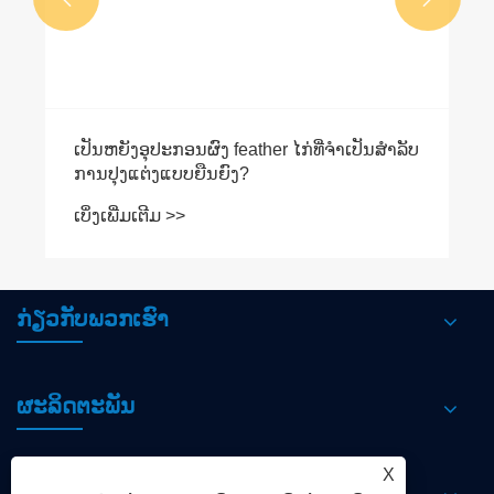
ເປັນຫຍັງອຸປະກອນຜົງ feather ໄກ່ທີ່ຈໍາເປັນສໍາລັບ
ການປຸງແຕ່ງແບບຍືນຍົງ?
ເບິ່ງເພີ່ມເຕີມ >>
ກ່ຽວກັບພວກເຮົາ
ຜະລິດຕະພັນ
X
ຂ່າວ