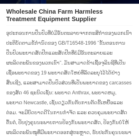
Wholesale China Farm Harmless
Treatment Equipment Supplier
ອຸປະກອນການປິ່ນປົວທີ່ບໍ່ມີອັນຕະລາຍຈາກກະສິກໍາຂອງພວກເຮົາ
ປະຕິບັດຕາມຂໍ້ກໍານົດຂອງ GB/T16548-1996 "ຂັ້ນຕອນການ
ປິ່ນປົວພະຍາດສັດປີກແລະສັດປີກທີ່ບໍ່ມີອັນຕະລາຍແລະ
ຜະລິດຕະພັນຂອງພວກເຂົາ". ມັນສາມາດຂ້າເຊື້ອຈຸລິນຊີທີ່ເປັນ
ເຊື້ອພະຍາດຂອງ 19 ພະຍາດສັດໃຫຍ່ທີ່ລັດລະບຸໄວ້ໄດ້ຢ່າງ
ສິ້ນເຊີງ, ແລະສາມາດປິ່ນປົວສ່ວນທີ່ເປັນພະຍາດຂອງ carcasses
ຂອງສັດ 46 ຊະນິດເຊັ່ນ: ພະຍາດ Anthrax, ພະຍາດຫມູ,
ພະຍາດ Newcastle, ເຊັ່ນດຽວກັນກັບການຕັດຂີ້ເຫຍື້ອແລະ
ຕ່ອມ. ຈະ​ມີ​ບົດບາດ​ດີ​ໃນ​ການ​ກຳຈັດ ​ແລະ ຄວບ​ຄຸມ​ພະຍາດ​ສັດ​
ຕົ້ນຕໍ, ປັບປຸງ​ຄຸນ​ນະພາ​ບການ​ປ້ອງ​ກັນ​ພະຍາດ​ສັດ, ປ້ອງ​ກັນ​ບໍ່​ໃຫ້​
ຜະລິດ​ຕະ​ພັນ​ໝູ​ທີ່​ມີ​ພະຍາດ​ອອກ​ສູ່​ຕະຫຼາດ, ຮັບປະກັນ​ຄຸນ​ນະພາ​