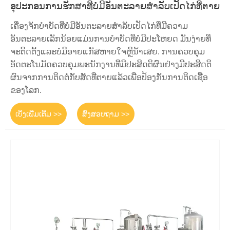
ອຸປະກອນການຮັກສາທີ່ບໍ່ມີອັນຕະລາຍສໍາລັບເປັດໄກ່ທີ່ຕາຍ
ເຄື່ອງຈັກບໍາບັດທີ່ບໍ່ມີອັນຕະລາຍສໍາລັບເປັດໄກ່ທີ່ມີຄວາມ
ອັນຕະລາຍເລັກນ້ອຍແມ່ນການບໍາບັດທີ່ບໍ່ມີປະໂຫຍດ ມັນງ່າຍທີ່
ຈະຕິດຕັ້ງແລະບໍ່ມີອາຍແກັສຫາຍໃຈຫຼືນ້ໍາເສຍ. ການຄວບຄຸມ
ອັດຕະໂນມັດຄວບຄຸມພະນັກງານທີ່ມີປະສິດຕິຜົນຢ່າງມີປະສິດຕິ
ຜົນຈາກການຕິດຕໍ່ກັບສັດທີ່ຕາຍແລ້ວເພື່ອປ້ອງກັນການຕິດເຊື້ອ
ຂອງໂລກ.
ເບິ່ງເພີ່ມເຕີມ >>
ສົ່ງສອບຖາມ >>