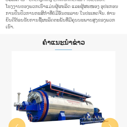
ໂຮງງານຂອງພວກເຮົາແມ່ນຜູ້ຜະລິດ ແລະຜູ້ສະໜອງ ອຸປະກອນ
ການປິ່ນປົວການກະສິກໍາທີ່ບໍ່ມີອັນຕະລາຍ ໃນປະເທດຈີນ. ທ່ານ
ຍິນດີຕ້ອນຮັບການຊື້ຜະລິດຕະພັນທີ່ມີຄຸນນະພາບສູງຂອງພວກ
ເຮົາ.
ຄໍາແນະນໍາຂ່າວ

