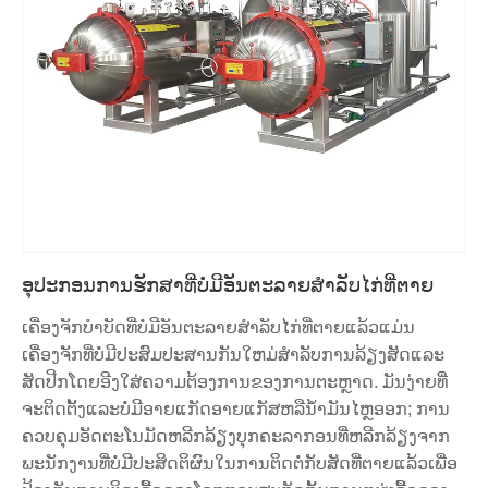
ອຸປະກອນການຮັກສາທີ່ບໍ່ມີອັນຕະລາຍສໍາລັບໄກ່ທີ່ຕາຍ
ເຄື່ອງຈັກບໍາບັດທີ່ບໍ່ມີອັນຕະລາຍສໍາລັບໄກ່ທີ່ຕາຍແລ້ວແມ່ນ
ເຄື່ອງຈັກທີ່ບໍ່ມີປະສົມປະສານກັນໃຫມ່ສໍາລັບການລ້ຽງສັດແລະ
ສັດປີກໂດຍອີງໃສ່ຄວາມຕ້ອງການຂອງການຕະຫຼາດ. ມັນງ່າຍທີ່
ຈະຕິດຕັ້ງແລະບໍ່ມີອາຍແກັດອາຍແກັສຫລືນ້ໍາມັນໄຫຼອອກ; ການ
ຄວບຄຸມອັດຕະໂນມັດຫລີກລ້ຽງບຸກຄະລາກອນທີ່ຫລີກລ້ຽງຈາກ
ພະນັກງານທີ່ບໍ່ມີປະສິດຕິຜົນໃນການຕິດຕໍ່ກັບສັດທີ່ຕາຍແລ້ວເພື່ອ