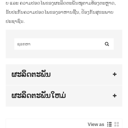
ບ ​ແລະ ຄວາມ​ປອດ​ໄພ​ຂອງ​ຜະລິດ​ຕະ​ພັນ​ໝູ​ຕາມ​ທ້ອງ​ຕະຫຼາດ,
ຮັບປະກັນ​ຄວາມ​ປອດ​ໄພ​ຂອງ​ອາຫານ​ຊີ້ນ, ປ້ອງ​ກັນ​ສຸຂະພາບ​
ປະຊາຊົນ.
ຜະລິດຕະພັນ
ຜະລິດຕະພັນໃຫມ່
View as