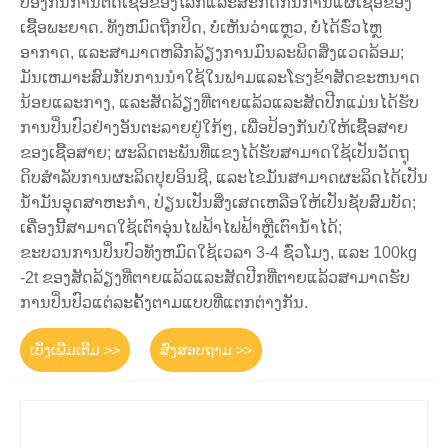
ປ້ອງກັນການຕິດເຊື້ອຂອງໂລກແລະສະກັດກັ້ນການແຜ່ເຊື້ອຂອງ
ເຊື້ອພະຍາດ. ທັງຫມົດຖືກປິດ, ບໍ່ເຫັນວ່າແຫຼວ, ບໍ່ໄດ້ຮົ່ວໄຫຼ
ອາກາດ, ແລະສາມາດຫລີກລ້ຽງການມົນລະພິດສິ່ງແວດລ້ອມ;
ມັນເຫມາະສົມກັບການນໍາໃຊ້ໃນຟາມແລະໂຮງຂ້າສັດຂະຫນາດ
ນ້ອຍແລະກາງ, ແລະສັດລ້ຽງທີ່ຕາຍແລ້ວແລະສັດປີກແມ່ນໄດ້ຮັບ
ການປິ່ນປົວຢ່າງອັນຕະລາຍຢູ່ໃກ້ໆ, ເພື່ອປ້ອງກັນບໍ່ໃຫ້ເຊື້ອສາຍ
ຂອງເຊື້ອສາຍ; ຜະລິດຕະພັນທີ່ແຂງໄດ້ຮັບສາມາດໃຊ້ເປັນວັດຖຸ
ດິບສໍາລັບການຜະລິດປຸຍອິນຊີ, ແລະໄຂມັນສາມາດຜະລິດໄດ້ເປັນ
ນ້ໍາມັນອຸດສາຫະກໍາ, ປ່ຽນເປັນສິ່ງເສດເຫລືອໃຫ້ເປັນຊັບສົມບັດ;
ເຄື່ອງນີ້ສາມາດໃຊ້ເຕົາອຸ່ນໄຟຟ້າໄຟຟ້າຫຼືເຕົານ້ໍາໄດ້;
ຂະບວນການປິ່ນປົວທັງຫມົດໃຊ້ເວລາ 3-4 ຊົ່ວໂມງ, ແລະ 100kg
-2t ຂອງສັດລ້ຽງທີ່ຕາຍແລ້ວແລະສັດປີກທີ່ຕາຍແລ້ວສາມາດຮັບ
ການປິ່ນປົວແຕ່ລະຄັ້ງຕາມແບບທີ່ແຕກຕ່າງກັນ.
ເບິ່ງເພີ່ມເຕີມ >>
ສົ່ງສອບຖາມ >>