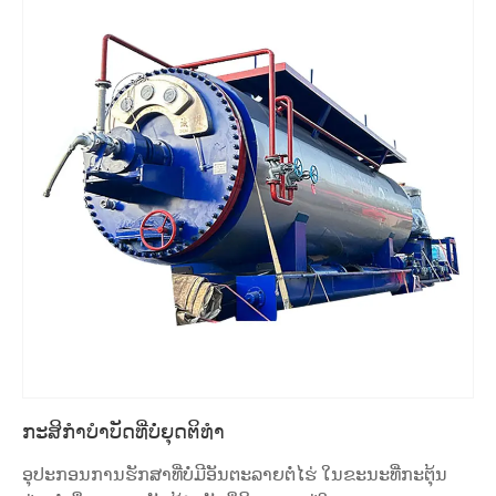
ກະສິກໍາບໍາບັດທີ່ບໍ່ຍຸດຕິທໍາ
ອຸປະກອນການຮັກສາທີ່ບໍ່ມີອັນຕະລາຍຕໍ່ໄຮ່ ໃນຂະນະທີ່ກະຕຸ້ນ