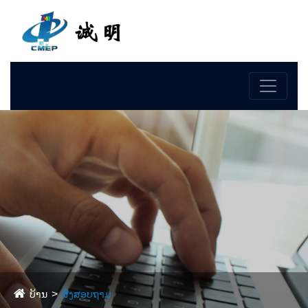
ພາສາ
ບ້ານ
ສົ່ງສອບຖາມ