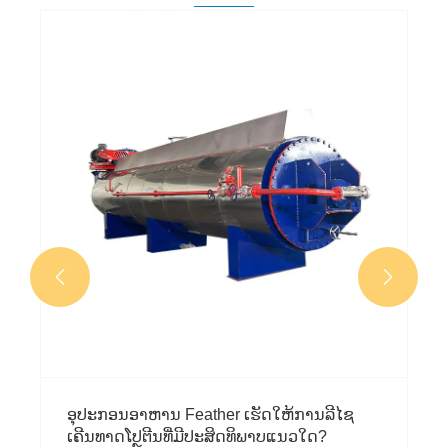


ອຸປະກອນອາຫານ Feather ເຮັດໃຫ້ການລີໄຊ
ເຄີນທາດໂປຼຕີນທີ່ມີປະສິດທິພາບແນວໃດ?