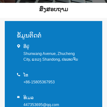
ສົ່ງສອບຖາມ
ຂໍ້​ມູນ​ຕິດ​ຕໍ່

ທີ່ຢູ່
Shunwang Avenue, Zhucheng
City, ແຂວງ Shandong, ປະເທດຈີນ

ໂທ
+86-15805367953
ອີເມລ

447353695@qq.com