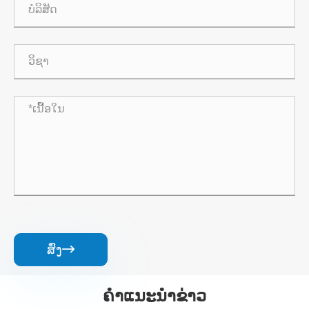
ສົ່ງ

ຄໍາແນະນໍາຂ່າວ