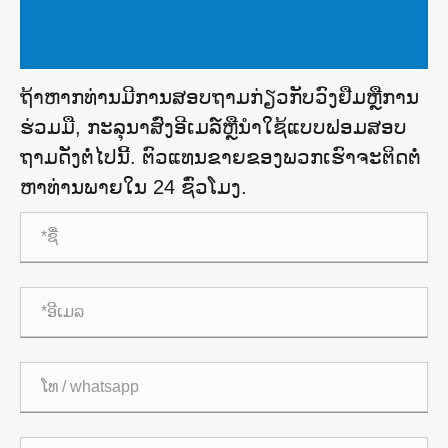
ຖ້າ​ຫາກ​ທ່ານ​ມີ​ການ​ສອບ​ຖາມ​ກ່ຽວ​ກັບ​ວົງ​ຢືມ​ຫຼື​ການ​
ຮ່ວມ​ມື​, ກະ​ລຸ​ນາ​ສົ່ງ​ອີ​ເມລ​໌​ຫຼື​ນໍາ​ໃຊ້​ແບບ​ຟອມ​ສອບ​
ຖາມ​ດັ່ງ​ຕໍ່​ໄປ​ນີ້​. ຕົວແທນຂາຍຂອງພວກເຮົາຈະຕິດຕໍ່
ຫາທ່ານພາຍໃນ 24 ຊົ່ວໂມງ.