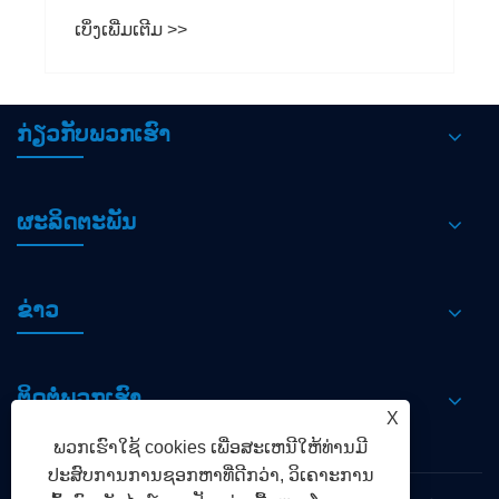
ເບິ່ງເພີ່ມເຕີມ >>
ກ່ຽວກັບພວກເຮົາ
ຜະລິດຕະພັນ
ຂ່າວ
ຕິດ​ຕໍ່​ພວກ​ເຮົາ
X
ພວກເຮົາໃຊ້ cookies ເພື່ອສະເຫນີໃຫ້ທ່ານມີ
ປະສົບການການຊອກຫາທີ່ດີກວ່າ, ວິເຄາະການ