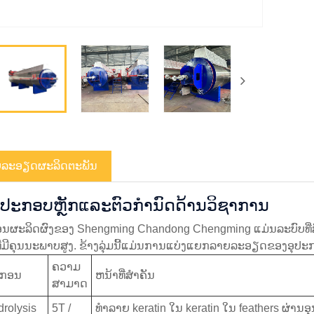
ລະ​ອຽດ​ຜະ​ລິດ​ຕະ​ພັນ
ປະກອບຫຼັກແລະຕົວກໍານົດດ້ານວິຊາການ
ນຜະລິດຜົງຂອງ Shengming Chandong Chengming ແມ່ນລະບົບທີ່ສົ
ີ່ມີຄຸນນະພາບສູງ. ຂ້າງລຸ່ມນີ້ແມ່ນການແບ່ງແຍກລາຍລະອຽດຂອງອຸປະ
ຄວາມ
ປະກອນ
ຫນ້າທີ່ສໍາຄັນ
ສາມາດ
drolysis
5T /
ທໍາລາຍ keratin ໃນ keratin ໃນ feathers ຜ່ານ