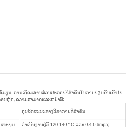
ມບູນ, ການເຊື່ອມສານສ່ວນປະກອບທີ່ສໍາຄັນໃນການປ່ຽນຂົນເຂົ້າໄປ
ກອນຫຼັກ, ຄວາມສາມາດແລະຫນ້າທີ່:
ຄຸນລັກສະນະທາງວິຊາການທີ່ສໍາຄັນ
ອຸນຫະພູມ
ດໍາເນີນງານຢູ່ທີ່ 120-140 ° C ແລະ 0.4-0.6mpa;