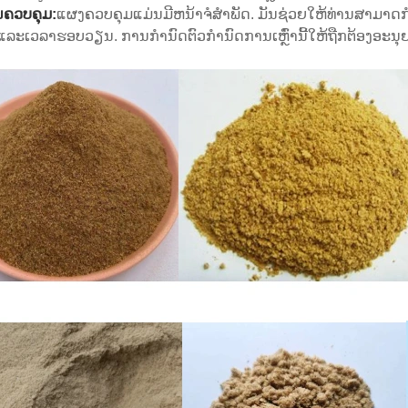
ຄວບຄຸມ:
ແຜງຄວບຄຸມແມ່ນມີຫນ້າຈໍສໍາພັດ. ມັນຊ່ວຍໃຫ້ທ່ານສາມາດກໍາ
ແລະເວລາຮອບວຽນ. ການກໍານົດຕົວກໍານົດການເຫຼົ່ານີ້ໃຫ້ຖືກຕ້ອງອະ