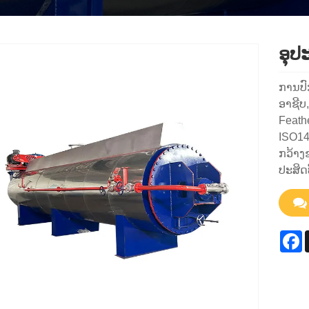
ອຸປ
ການປົ
ອາຊີບ
Feath
ISO14
ກວ້າງ
ປະສິດ
F