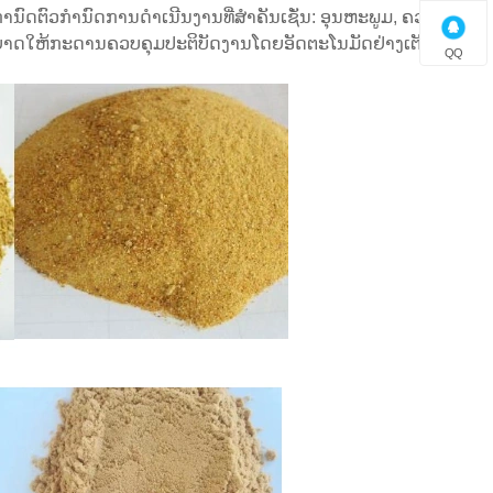
ນົດຕົວກໍານົດການດໍາເນີນງານທີ່ສໍາຄັນເຊັ່ນ: ອຸນຫະພູມ, ຄວາມ
ນຸຍາດໃຫ້ກະດານຄວບຄຸມປະຕິບັດງານໂດຍອັດຕະໂນມັດຢ່າງເຕັມສ່ວນ.
QQ