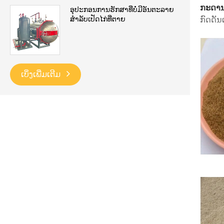
ກະດານ
ອຸປະກອນການຮັກສາທີ່ບໍ່ມີອັນຕະລາຍ
ສໍາລັບເປັດໄກ່ທີ່ຕາຍ
ກົດດັນ
ເບິ່ງເພີ່ມເຕີມ