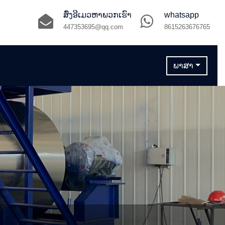
ສົ່ງອີເມວຫາພວກເຮົາ
whatsapp
447353695@qq.com
8615263676765
ພາສາ