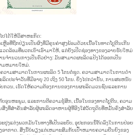
ປໄດ້ໃຫ້ວິສາຫະກິດ:
ເສດເຫຼືອທີ່ຖືກປ່ຽນເປັນຜົງທີ່ມີຄຸນຄ່າສູງພ້ອມດ້ວຍເນື້ອໃນທາດໂປຼຕີນເກີນ
ສິ່ງແວດລ້ອມທີ່ພວກເຂົາເອົາມາໃຫ້, ແຕ່ຍັງເປີດຊ່ອງທາງຂອງລາຍຮັບໃຫມ່
ຫານຈໍານວນກາງເປັນຕົວຢ່າງ: ມັນສາມາດຜະລິດແປ້ງໄດ້ອອກເປັນ
 ຄວາມຫມາຍໃຫມ່.
ຸຄວາມສາມາດໃນການຜະລິດ 5 ໂຕນຕໍ່ຊຸດ. ຄວາມສາມາດໃນການດໍາ
ປະຈໍາວັນທີ່ມີອາຍຸ 20 ເຖິງ 50 ໂຕນ. ຍິ່ງໄປກວ່ານັ້ນ, ການສະຫນັບ
ນລົບກວນ, ເຮັດໃຫ້ຄວາມຕ້ອງການຂອງການຜະລິດມວນຊົນແລະການ
ັບອຸນຫະພູມ, ແລະການຕີຄວາມຮູ້ສຶກ, ເນື້ອໃນຂອງທາດໂປຼຕີນ, ຄວາມ
່ສໍາຄັນສໍາລັບຜູ້ຜະລິດອາຫານຜູ້ທີ່ອີງໃສ່ວັດຖຸດິບທີ່ຫມັ້ນຄົງສໍາລັບ
ະປຸງແຕ່ງພວກມັນໃນທາງທີ່ເປັນລະບົບ, ອຸປະກອນນີ້ຕັດລົງໃນການປ່ອຍ
ງອາກາດ. ສິ່ງນີ້ບໍ່ພຽງແຕ່ເຫມາະສົມກັບເປົ້າຫມາຍຄວາມຍືນຍົງຂອງ