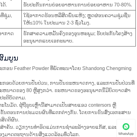
ໄດ້.
ຮັບປະກັນການຍ່ອຍອາຫານການຍ່ອຍອາຫານ 70-80%.
່ຊຸ່ມ,
ໃຊ້ອາກາດຮ້ອນຫລືສີດພົ່ນແຫ້ງ; ຫຼຸດຜ່ອນຄວາມຊຸ່ມຊື່ນ
ໃຫ້≤10% ໃນປະມານ 2-3 ຊົ່ວໂມງ.
ງອາກາດ
ຮັກສາຄວາມຫມັ້ນຄົງຂອງອຸນຫະພູມ; ຮັບປະກັນໂຄງສ້າງ
ອະນຸພາກແບບເອກະພາບ.
ົມບູນ
ອຸປະກອນ Feather Powder ທີ່ພັດທະນາໂດຍ Shandong Chengming
ງປະກອບດ້ວຍການປັ່ນປ່ວນ, ການປັ້ນຂະຫນາດກາງ, ແລະການປັ່ນປ່ວນທີ່
ີ່ມີຂະຫນາດຂອງ 80 ຫຼືສູງກວ່າ. ຂະຫນາດຂອງອະນຸພາກນີ້ມີບົດບາດສໍາ
ປະຕິບັດຕາມ.
ໂນມັດ. ຜູ້ຖືຮູບເຫຼົ່ານີ້ສາມາດເປັນສາຍແອວ contersors ຫຼື
່າງຂັ້ນຕອນການປະມວນຜົນທີ່ແຕກຕ່າງກັນ. ໂດຍການຂົນສົ່ງເອກະສານ
ສິດຕິຜົນ.
ີ່ສໍາຄັນ. ວຽກງານທໍາອິດແມ່ນການຊໍາລະລ້າງອາຍແກັສ, ແລະທີສອງ
WhatsApp
ະຫນອງມາດຕະຖານດ້ານສິ່ງແວດລ້ອມທົ່ວໂລກ.