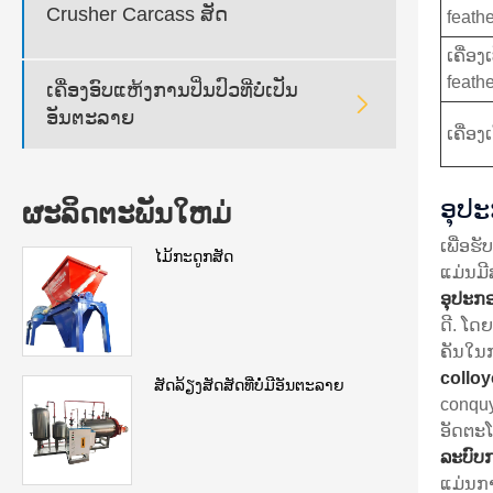
Crusher Carcass ສັດ
feathe
ເຄື່ອງເ
feathe
ເຄື່ອງອົບແຫ້ງການປິ່ນປົວທີ່ບໍ່ເປັນ

ອັນຕະລາຍ
ເຄື່ອງ
ອຸປ
ຜະລິດຕະພັນໃຫມ່
ເພື່ອຮ
ໄມ້ກະດູກສັດ
ແມ່ນມີ
ອຸປະກ
ດີ. ໂດ
ຄັນໃນກ
colloy
ສັດລ້ຽງສັດສັດທີ່ບໍ່ມີອັນຕະລາຍ
conquy
ອັດຕະໂ
ລະບົບກ
ແມ່ນກາ