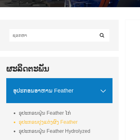
ຜະລິດຕະພັນ

ອຸປະກອນອາຫານ Feather
ອຸປະກອນຝຸ່ນ Feather ໄກ່
ອຸປະກອນປຸງແຕ່ງຜົງ Feather
ອຸປະກອນຝຸ່ນ Feather Hydrolyzed