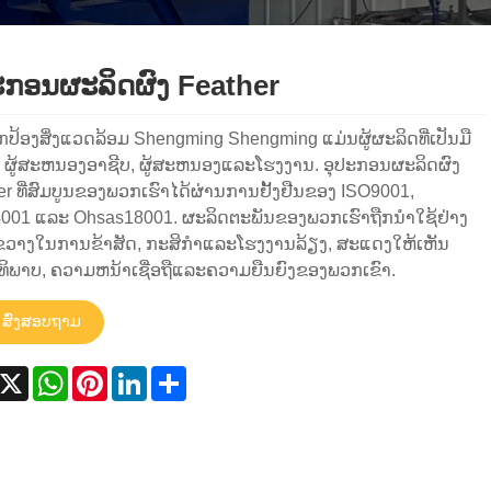
ະກອນຜະລິດຜົງ Feather
ກປ້ອງສິ່ງແວດລ້ອມ Shengming Shengming ແມ່ນຜູ້ຜະລິດທີ່ເປັນມື
, ຜູ້ສະຫນອງອາຊີບ, ຜູ້ສະຫນອງແລະໂຮງງານ. ອຸປະກອນຜະລິດຜົງ
er ທີ່ສົມບູນຂອງພວກເຮົາໄດ້ຜ່ານການຢັ້ງຢືນຂອງ ISO9001,
001 ແລະ Ohsas18001. ຜະລິດຕະພັນຂອງພວກເຮົາຖືກນໍາໃຊ້ຢ່າງ
ຂວາງໃນການຂ້າສັດ, ກະສິກໍາແລະໂຮງງານລ້ຽງ, ສະແດງໃຫ້ເຫັນ
ທິພາບ, ຄວາມຫນ້າເຊື່ອຖືແລະຄວາມຍືນຍົງຂອງພວກເຂົາ.
ສົ່ງສອບຖາມ
acebook
X
WhatsApp
Pinterest
LinkedIn
Share