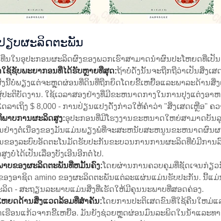
ດ້ປຽບຜະລິດຕະພັນ
ງທືນໃນອຸປະກອນຜະລິດຜົງຂອງພວກເຮົາສາມາດນໍາຜົນປະໂຫຍດທີ່ເປັນໄ
ໃຊ້ຊັບພະຍາກອນທີ່ໄດ້ຮັບຫຼາຍທີ່ສຸດ:
ຖ້າບໍ່ດັ່ງນັ້ນຈະຖືກຖືວ່າເປັນສິ່ງ
ິ່ງນີ້ບໍ່ພຽງແຕ່ຈະຫຼຸດຜ່ອນທີ່ດິນທີ່ຖືກຍຶດໂດຍຂີ້ເຫຍື້ອແລະພາລະດ້ານ
ຜູ້ປະຕິບັດງານ. ໃຊ້ເວລາສອງຢ່າງທີ່ມີຂະຫນາດກາງໃນການປຸງແຕ່ງອາ
ໂດລາເຖິງ $ 8,000 - ການປ່ຽນແປງດັ່ງກ່າວໃຫ້ຄໍາວ່າ "ສິ່ງເສດເຫຼືອ"
ທິພາບການຜະລິດສູງ:
ອຸປະກອນທີ່ມີໂຮງງານຂະຫນາດໃຫຍ່ສາມາດບັນລ
ນຢ່າງຕໍ່ເນື່ອງຂອງມັນແມ່ນພຽງພໍທີ່ຈະສະຫນັບສະຫນູນຂະຫນາດຜົນຜະລິດ
ນຂອງລະບົບອັດຕະໂນມັດຮັບປະກັນຂະບວນການການຜະລິດທີ່ບໍ່ມີກາ
ສູງບໍ່ໄດ້ເປັນເລື່ອງບັງເອີນອີກຕໍ່ໄປ.
າບຂອງຜະລິດຕະພັນທີ່ຫມັ້ນຄົງ:
ໂດຍຜ່ານການຄວບຄຸມທີ່ຊັດເຈນກ່ຽວກ
ຂອງອາຊິດ amino ຂອງຜະລິດຕະພັນແຕ່ລະແຜ່ນແມ່ນຮັບປະກັນ. ນີ້ແມ່ນສິ່ງທີ
ິດ - ສະຖຽນລະພາບແມ່ນສິ່ງທີ່ເຮັດໃຫ້ມີຄຸນນະພາບທີ່ສອດຄ່ອງ.
ຫຍດດ້ານສິ່ງແວດລ້ອມທີ່ສໍາຄັນ:
ໂດຍການປະຕິເສດຂົນທີ່ໃຊ້ຄືນໃຫມ່ແລ
ເຮືອນແກ້ວຈາກຂີ້ເຫຍື້ອ. ມັນຍັງຊ່ວຍຫຼຸດຜ່ອນມົນລະພິດໃນນໍ້າແລະທາ