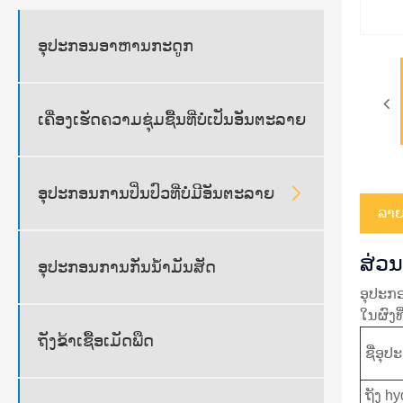
ອຸປະກອນອາຫານກະດູກ
ເຄື່ອງເຮັດຄວາມຊຸ່ມຊື້ນທີ່ບໍ່ເປັນອັນຕະລາຍ

ອຸປະກອນການປິ່ນປົວທີ່ບໍ່ມີອັນຕະລາຍ
ລາຍ​
ສ່ວນ
ອຸປະກອນການກັ່ນນໍ້າມັນສັດ
ອຸປະກອ
ໃນຜົງທ
ຖັງຂ້າເຊື້ອເມັດພືດ
ຊື່ອຸ
ຖັງ hy