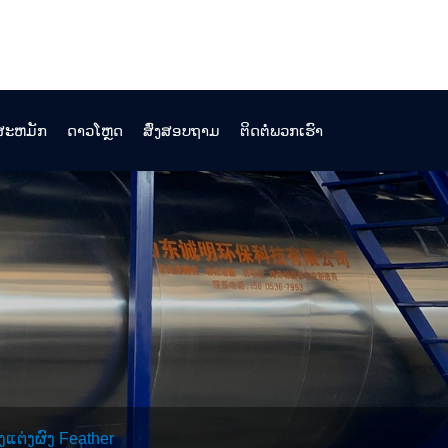
ງສະຫມັກ
ດາວໂຫຼດ
ສົ່ງສອບຖາມ
ຕິດຕໍ່ພວກເຮົາ
ງແຕ່ງຜົງ Feather