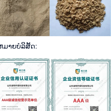
ຫມາຍບໍລິສັດ: