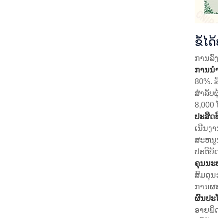
ຂໍ້ໄ
ການລົ
ການນໍາ
80%. ສ
ສໍາລັບ
8,000 
ປະສິດ
ເນີນງາ
ສະຫນູ
ປະຕິບັດ
ຄຸນນະພ
ສົມດຸນ
ການຜະລ
ຜົນປະໂ
ອາຍພິດ