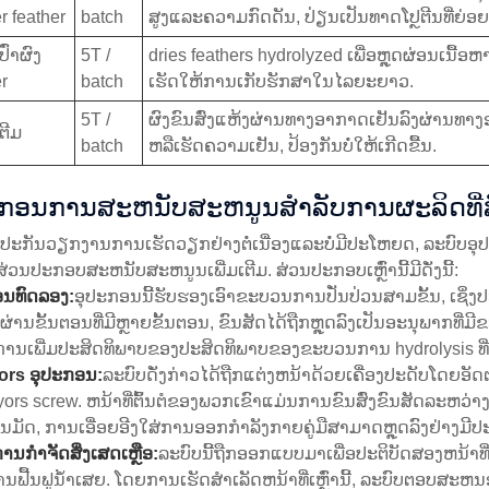
r feather
batch
ສູງແລະຄວາມກົດດັນ, ປ່ຽນເປັນທາດໂປຼຕີນທີ່ຍ່ອຍ
ປົ່າຜົງ
5T /
dries feathers hydrolyzed ເພື່ອຫຼຸດຜ່ອນເນື້ອຫາທີ
r
batch
ເຮັດໃຫ້ການເກັບຮັກສາໃນໄລຍະຍາວ.
5T /
ຜົງຂົນສົ່ງແຫ້ງຜ່ານທາງອາກາດເຢັນລົງຜ່ານທາ
ເຕີມ
batch
ຫລືເຮັດຄວາມເຢັນ, ປ້ອງກັນບໍ່ໃຫ້ເກີດຂື້ນ.
ະກອນການສະຫນັບສະຫນູນສໍາລັບການຜະລິດທີ່ສ
ັບປະກັນວຽກງານການເຮັດວຽກຢ່າງຕໍ່ເນື່ອງແລະບໍ່ມີປະໂຫຍດ, ລະບົບ
ສ່ວນປະກອບສະຫນັບສະຫນູນເພີ່ມເຕີມ. ສ່ວນປະກອບເຫຼົ່ານີ້ມີດັ່ງນີ້:
ອນທົດລອງ:
ອຸປະກອນນີ້ຮັບຮອງເອົາຂະບວນການປັ່ນປ່ວນສາມຂັ້ນ, ເຊິ່
ຍຜ່ານຂັ້ນຕອນທີ່ມີຫຼາຍຂັ້ນຕອນ, ຂົນສັດໄດ້ຖືກຫຼຸດລົງເປັນອະນຸພາກທ
ານເພີ່ມປະສິດທິພາບຂອງປະສິດທິພາບຂອງຂະບວນການ hydrolysis ທີ່
ors ອຸປະກອນ:
ລະບົບດັ່ງກ່າວໄດ້ຖືກແຕ່ງຫນ້າດ້ວຍເຄື່ອງປະດັບໂດຍອັດຕະ
ors screw. ຫນ້າທີ່ຕົ້ນຕໍຂອງພວກເຂົາແມ່ນການຂົນສົ່ງຂົນສັດລະຫວ
ນມັດ, ການເອື່ອຍອີງໃສ່ການອອກກໍາລັງກາຍຄູ່ມືສາມາດຫຼຸດລົງຢ່າງມີປະ
ານກໍາຈັດສິ່ງເສດເຫຼືອ:
ລະບົບນີ້ຖືກອອກແບບມາເພື່ອປະຕິບັດສອງຫນ້າທ
ນຟື້ນຟູນ້ໍາເສຍ. ໂດຍການເຮັດສໍາເລັດຫນ້າທີ່ເຫຼົ່ານີ້, ລະບົບຕອບສ