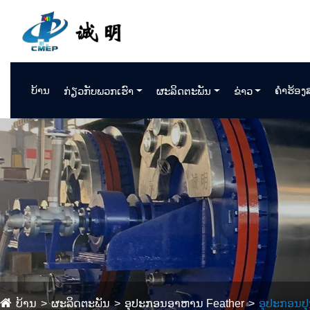
ບ້ານ
ຄໍາຮ້ອ
ກ່ຽວກັບພວກເຮົາ
ຜະລິດຕະພັນ
ຂ່າວ
ບ້ານ
ຜະລິດຕະພັນ
ອຸປະກອນອາຫານ Feather
ອຸປະກອນປຸ