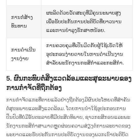
ຜະລິດດ້ວຍວັດສະດຸທີ່ມີຄຸນນະພາບສູງ
ການກໍ່ສ້າງ
ເພື່ອຮັບປະກັນການປະຕິບັດທີ່ຍາວນານ
ທົນທານ
ແລະການບໍາລຸງຮັກສາຫນ້ອຍ.
ການຄວບຄຸມທີ່ເປັນມິດກັບຜູ້ໃຊ້ເຮັດໃຫ້
ການດໍາເນີນ
ອຸປະກອນງ່າຍດາຍໃນການດໍາເນີນງານ
ງານງ່າຍ
ສໍາລັບພະນັກງານກະສິກໍາແລະກະສິກໍາ.
5. ຜົນກະທົບຕໍ່ສິ່ງແວດລ້ອມແລະສຸຂະພາບຂອງ
ການກໍາຈັດທີ່ຖືກຕ້ອງ
ການກໍາຈັດແກະທີ່ຕາຍແລ້ວຢ່າງຖືກຕ້ອງມີຜົນປະໂຫຍດທີ່ສໍາຄັນ
ຕໍ່ສຸຂະພາບແລະສິ່ງແວດລ້ອມ. ໂດຍການນໍາໃຊ້ອຸປະກອນການ
ປິ່ນປົວທີ່ບໍ່ມີອັນຕະລາຍທີ່ມີປະສິດທິພາບ, ຊາວກະສິກອນແລະພະ
ນັກງານກະສິກໍາສາມາດຫຼຸດຜ່ອນຄວາມສ່ຽງຕໍ່ການລະບາດຂອງ
ພະຍາດແລະຮັບປະກັນການປະຕິບັດງານຂອງພວກເຂົາປະຕິບັດ