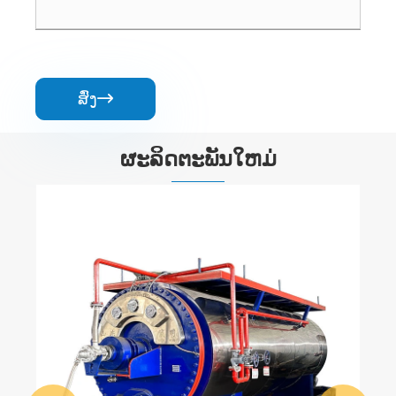
ສົ່ງ

ຜະລິດຕະພັນໃຫມ່