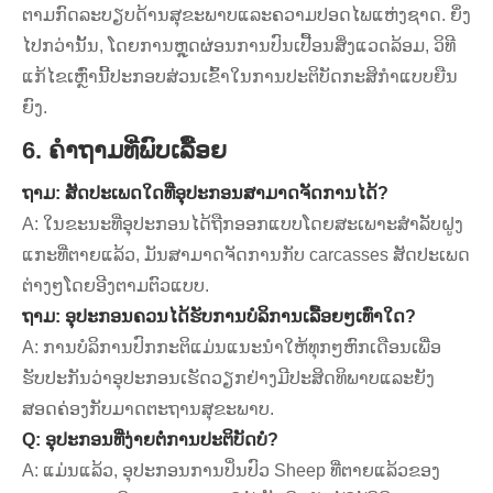
ຕາມກົດລະບຽບດ້ານສຸຂະພາບແລະຄວາມປອດໄພແຫ່ງຊາດ. ຍິ່ງ
ໄປກວ່ານັ້ນ, ໂດຍການຫຼຸດຜ່ອນການປົນເປື້ອນສິ່ງແວດລ້ອມ, ວິທີ
ແກ້ໄຂເຫຼົ່ານີ້ປະກອບສ່ວນເຂົ້າໃນການປະຕິບັດກະສິກໍາແບບຍືນ
ຍົງ.
6. ຄໍາຖາມທີ່ພົບເລື້ອຍ
ຖາມ: ສັດປະເພດໃດທີ່ອຸປະກອນສາມາດຈັດການໄດ້?
A: ໃນຂະນະທີ່ອຸປະກອນໄດ້ຖືກອອກແບບໂດຍສະເພາະສໍາລັບຝູງ
ແກະທີ່ຕາຍແລ້ວ, ມັນສາມາດຈັດການກັບ carcasses ສັດປະເພດ
ຕ່າງໆໂດຍອີງຕາມຕົວແບບ.
ຖາມ: ອຸປະກອນຄວນໄດ້ຮັບການບໍລິການເລື້ອຍໆເທົ່າໃດ?
A: ການບໍລິການປົກກະຕິແມ່ນແນະນໍາໃຫ້ທຸກໆຫົກເດືອນເພື່ອ
ຮັບປະກັນວ່າອຸປະກອນເຮັດວຽກຢ່າງມີປະສິດທິພາບແລະຍັງ
ສອດຄ່ອງກັບມາດຕະຖານສຸຂະພາບ.
Q: ອຸປະກອນທີ່ງ່າຍຕໍ່ການປະຕິບັດບໍ?
A: ແມ່ນແລ້ວ, ອຸປະກອນການປິ່ນປົວ Sheep ທີ່ຕາຍແລ້ວຂອງ