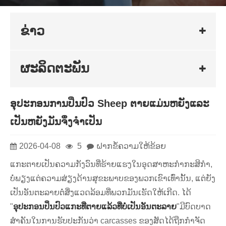
ຂ່າວ
ຜະລິດຕະພັນ
ອຸປະກອນການປິ່ນປົວ Sheep ຕາຍແມ່ນຫຍັງແລະ
ເປັນຫຍັງມັນຈຶ່ງຈໍາເປັນ
2026-04-08
5
ຝາກຂໍ້ຄວາມໃຫ້ຂ້ອຍ
ແກະຕາຍເປັນຄວາມກັງວົນທີ່ຮ້າຍແຮງໃນອຸດສາຫະກໍາກະສິກໍາ,
ບໍ່ພຽງແຕ່ຄວາມສ່ຽງດ້ານສຸຂະພາບຂອງພວກເຂົາເທົ່ານັ້ນ, ແຕ່ຍັງ
ເປັນອັນຕະລາຍຕໍ່ສິ່ງແວດລ້ອມທີ່ພວກມັນເຮັດໃຫ້ເກີດ. ໄດ້
"
ອຸປະກອນປິ່ນປົວແກະທີ່ຕາຍແລ້ວທີ່ບໍ່ເປັນອັນຕະລາຍ
"ມີບົດບາດ
ສໍາຄັນໃນການຮັບປະກັນວ່າ carcasses ຂອງສັດໄດ້ຖືກກໍາຈັດ