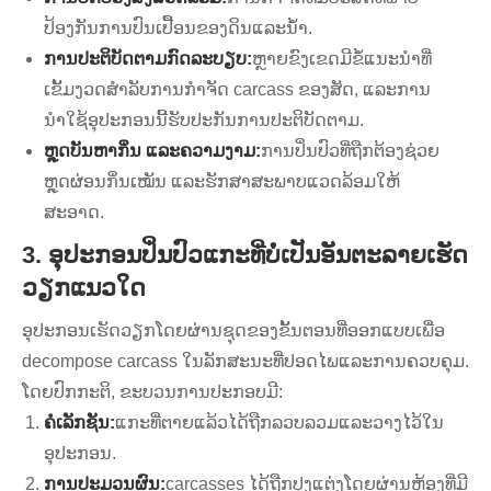
ປ້ອງກັນການປົນເປື້ອນຂອງດິນແລະນ້ໍາ.
ການປະຕິບັດຕາມກົດລະບຽບ:
ຫຼາຍຂົງເຂດມີຂໍ້ແນະນໍາທີ່
ເຂັ້ມງວດສໍາລັບການກໍາຈັດ carcass ຂອງສັດ, ແລະການ
ນໍາໃຊ້ອຸປະກອນນີ້ຮັບປະກັນການປະຕິບັດຕາມ.
ຫຼຸດບັນຫາກິ່ນ ແລະຄວາມງາມ:
ການປິ່ນປົວທີ່ຖືກຕ້ອງຊ່ວຍ
ຫຼຸດຜ່ອນກິ່ນເໝັນ ແລະຮັກສາສະພາບແວດລ້ອມໃຫ້
ສະອາດ.
3. ອຸປະກອນປິ່ນປົວແກະທີ່ບໍ່ເປັນອັນຕະລາຍເຮັດ
ວຽກແນວໃດ
ອຸ​ປະ​ກອນ​ເຮັດ​ວຽກ​ໂດຍ​ຜ່ານ​ຊຸດ​ຂອງ​ຂັ້ນ​ຕອນ​ທີ່​ອອກ​ແບບ​ເພື່ອ
decompose carcass ໃນ​ລັກ​ສະ​ນະ​ທີ່​ປອດ​ໄພ​ແລະ​ການ​ຄວບ​ຄຸມ.
ໂດຍປົກກະຕິ, ຂະບວນການປະກອບມີ:
ຄໍເລັກຊັນ:
ແກະທີ່ຕາຍແລ້ວໄດ້ຖືກລວບລວມແລະວາງໄວ້ໃນ
ອຸປະກອນ.
ການປະມວນຜົນ:
carcasses ໄດ້ຖືກປຸງແຕ່ງໂດຍຜ່ານຫ້ອງທີ່ມີ