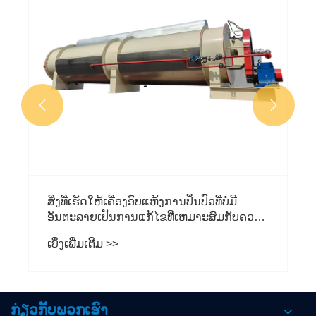


ສິ່ງທີ່ເຮັດໃຫ້ເຄື່ອງອົບແຫ້ງການປິ່ນປົວທີ່ບໍ່ມີ
ອັນຕະລາຍເປັນການແກ້ໄຂທີ່ເຫມາະສົມກັບຄວາມ
ຕ້ອງການຂອງເຈົ້າ?
ເບິ່ງເພີ່ມເຕີມ >>
ກ່ຽວກັບພວກເຮົາ