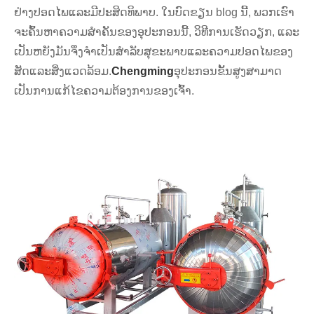
ຢ່າງປອດໄພແລະມີປະສິດທິພາບ. ໃນບົດຂຽນ blog ນີ້, ພວກເຮົາ
ຈະຄົ້ນຫາຄວາມສໍາຄັນຂອງອຸປະກອນນີ້, ວິທີການເຮັດວຽກ, ແລະ
ເປັນຫຍັງມັນຈຶ່ງຈໍາເປັນສໍາລັບສຸຂະພາບແລະຄວາມປອດໄພຂອງ
ສັດແລະສິ່ງແວດລ້ອມ.
Chengming
ອຸປະກອນຂັ້ນສູງສາມາດ
ເປັນການແກ້ໄຂຄວາມຕ້ອງການຂອງເຈົ້າ.