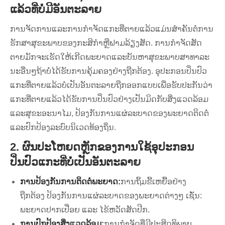
ແລ້ວທີ່ບໍ່ມີອັນຕະລາຍ
ການຈັດການແລະການກໍາຈັດແກະທີ່ຕາຍແລ້ວແມ່ນສໍາຄັນຕໍ່ການ
ຮັກສາສຸຂະພາບຂອງກະສິກໍາຫຼືຟາມລ້ຽງສັດ. ການກໍາຈັດສັດ
ຕາຍມັກຈະເຮັດໃຫ້ເກີດພະຍາດແລະບັນຫາສຸຂະພາບສາທາລະ
ນະອື່ນໆຖ້າບໍ່ໄດ້ຮັບການຄຸ້ມຄອງຢ່າງຖືກຕ້ອງ. ອຸປະກອນປິ່ນປົວ
ແກະທີ່ຕາຍແລ້ວບໍ່ເປັນອັນຕະລາຍຖືກອອກແບບເພື່ອຮັບປະກັນວ່າ
ແກະທີ່ຕາຍແລ້ວໄດ້ຮັບການປິ່ນປົວຢ່າງເປັນມິດກັບສິ່ງແວດລ້ອມ
ແລະສຸຂະອະນາໄມ, ປ້ອງກັນການແຜ່ລະບາດຂອງພະຍາດຕິດຕໍ່
ແລະປົກປ້ອງລະບົບນິເວດທ້ອງຖິ່ນ.
2. ຜົນປະໂຫຍດຫຼັກຂອງການໃຊ້ອຸປະກອນ
ປິ່ນປົວແກະທີ່ບໍ່ເປັນອັນຕະລາຍ
ການ​ປ້ອງ​ກັນ​ການ​ຕິດ​ຕໍ່​ພະ​ຍາດ​:
ການຖິ້ມຂີ້ເຫຍື້ອຢ່າງ
ຖືກຕ້ອງ ປ້ອງກັນການແຜ່ລະບາດຂອງພະຍາດຕ່າງໆ ເຊັ່ນ:
ພະຍາດປາກເປື່ອຍ ແລະ ໄຂ້ຫວັດສັດປີກ.
ການປົກປ້ອງສິ່ງແວດລ້ອມ:
ການກໍາຈັດທີ່ມີປະສິດທິພາບ