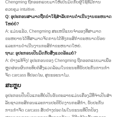
Chengming ຖືກອອກແບບມາໃຫ້ເປັນມິດກັບຜູ້ໃຊ້ທີ່ມີການ
ຄວບຄຸມ intuitive.
Q: ອຸປະກອນສາມາດຖືກນໍາໃຊ້ສໍາລັບການດໍາເນີນງານຂະຫນາດ
ໃຫຍ່ບໍ?
A: ແມ່ນແລ້ວ, Chengming ສະເຫນີແບບຈໍາລອງທີ່ສາມາດ
ຂະຫຍາຍໄດ້ທີ່ສາມາດຈັດການໄດ້ທັງກະສິກໍາຂະຫນາດນ້ອຍ
ແລະການດໍາເນີນງານກະສິກໍາຂະຫນາດໃຫຍ່.
ຖາມ: ອຸປະກອນເປັນມິດກັບສິ່ງແວດລ້ອມບໍ?
A: ຢ່າງແທ້ຈິງ! ອຸປະກອນຂອງ Chengming ຖືກອອກແບບມາເພື່ອ
ຫຼຸດຜ່ອນຜົນກະທົບຕໍ່ສິ່ງແວດລ້ອມໃນຂະນະທີ່ຮັບປະກັນການກໍາ
ຈັດ carcass ທີ່ປອດໄພ, ສຸຂະອະນາໄມ.
ສະຫຼຸບ
ອຸປະກອນປິ່ນປົວແກະທີ່ບໍ່ເປັນອັນຕະລາຍແມ່ນເຄື່ອງມືທີ່ຈໍາເປັນສໍາ
ລັບຊາວກະສິກອນແລະການປະຕິບັດງານກະສິກໍາ, ຮັບປະກັນ
ການກໍາຈັດ carcass ສັດຢ່າງປອດໄພໃນຂະນະທີ່ປົກປ້ອງ