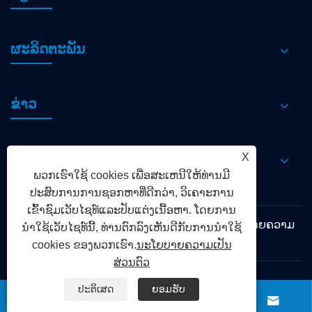
ຜະລິດຕະພັນ
ຂ່າວ
X
ຕິດ​ຕໍ່​ພວກ​ເຮົາ
ພວກເຮົາໃຊ້ cookies ເພື່ອສະເຫນີໃຫ້ທ່ານມີ
ປະສົບການການຊອກຫາທີ່ດີກວ່າ, ວິເຄາະການ
ເຂົ້າຊົມເວັບໄຊທ໌ແລະປັບແຕ່ງເນື້ອຫາ. ໂດຍການ
Links
Sitemap
RSS
XML
ນະໂຍບາຍຄວາມ
ນໍາໃຊ້ເວັບໄຊທ໌ນີ້, ທ່ານຕົກລົງເຫັນດີກັບການນໍາໃຊ້
ເປັນສ່ວນຕົວ
cookies ຂອງພວກເຮົາ.
ນະໂຍບາຍຄວາມເປັນ
ສ່ວນຕົວ
ປະຕິເສດ
ຍອມຮັບ
ລິຂະສິດ© 2024 Shandong Chengming ເຕັກໂນໂລຍີການ




ປົກປ້ອງສິ່ງແວດລ້ອມ.