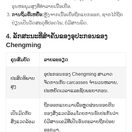
ອຸນຫະພູມສູງທີ່ທໍາລາຍເນື້ອເຍື່ອ.
ການຖິ້ມຂີ້ເຫຍື້ອ:
ຫຼັງຈາກເນື້ອເຍື່ອຖືກແຍກອອກ, ຊາກໄດ້ຖືກ
ປ່ຽນເປັນວັດສະດຸທີ່ປອດໄພ, ບໍ່ມີສານພິດ.
4. ລັກສະນະທີ່ສໍາຄັນຂອງອຸປະກອນຂອງ
Chengming
ຄຸນສົມບັດ
ລາຍລະອຽດ
ອຸປະກອນຂອງ Chengming ສາມາດ
ປະສິດທິພາບ
ຈັດການກັບ carcasses ຈໍານວນຫລາຍ,
ສູງ
ປະຫຍັດເວລາແລະຊັບພະຍາກອນ.
ຖືກອອກແບບມາເພື່ອຫຼຸດຜ່ອນຮອຍຕີນ
ເປັນມິດກັບ
ຂອງສິ່ງແວດລ້ອມໂດຍການຮັບປະກັນວ່າ
ສິ່ງແວດລ້ອມ
ບໍ່ມີສານເຄມີທີ່ເປັນອັນຕະລາຍຖືກປ່ອຍ
ອອກມາ.