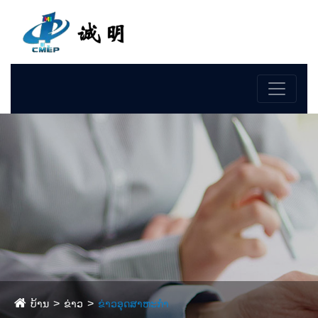
ພາສາ
ບ້ານ
ຂ່າວ
ຂ່າວອຸດສາຫະກໍາ