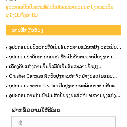
ອຸປະກອນປິ່ນປົວແກະທີ່ບໍ່ເປັນອັນຕະລາຍແມ່ນຫຍັງ ແລະເປັນ
ຫຍັງມັນຈຶ່ງສຳຄັນ
ຂ່າວທີ່ກ່ຽວຂ້ອງ
ອຸປະກອນປິ່ນປົວແກະທີ່ບໍ່ເປັນອັນຕະລາຍແມ່ນຫຍັງ ແລະເປັນ
ຫຍັງມັນຈຶ່ງສຳຄັນ
ອຸປະກອນບຳບັດການກະເສດທີ່ບໍ່ເປັນອັນຕະລາຍປັບປຸງການ
ຈັດການສິ່ງເສດເຫຼືອ ແລະການປົກປ້ອງສິ່ງແວດລ້ອມແນວໃດ?
ເຄື່ອງອົບແຫ້ງການປິ່ນປົວທີ່ບໍ່ເປັນອັນຕະລາຍປັບປຸງ
ປະສິດທິພາບການບໍາບັດສິ່ງເສດເຫຼືອແນວໃດ?
Crusher Carcass ສັດປັບປຸງການກໍາຈັດຢ່າງປອດໄພແລະ
ປະສິດທິພາບແນວໃດ?
ອຸປະກອນອາຫານ Feather ປັບປຸງການຜະລິດອາຫານສັດແນວ
ໃດ?
ອຸປະກອນການກັ່ນນ້ໍາມັນສັດປັບປຸງປະສິດທິພາບການປຸງແຕ່ງ
ແນວໃດ?
ຝາກຂໍ້ຄວາມໃຫ້ຂ້ອຍ