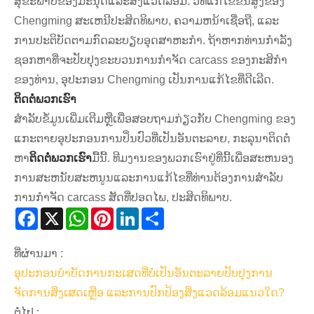
ສຸຂະພາບຂອງມະນຸດແລະສິ່ງແວດລ້ອມ. ວິທີແກ້ໄຂຂັ້ນສູງຂອງ
Chengming ສະເຫນີປະສິດທິພາບ, ຄວາມຫນ້າເຊື່ອຖື, ແລະ
ການປະຕິບັດຕາມກົດລະບຽບອຸດສາຫະກໍາ. ຖ້າ​ຫາກ​ທ່ານ​ກໍາ​ລັງ​
ຊອກ​ຫາ​ທີ່​ຈະ​ປັບ​ປຸງ​ຂະ​ບວນ​ການ​ກໍາ​ຈັດ carcass ຂອງ​ກະ​ສິ​ກໍາ​
ຂອງ​ທ່ານ​, ອຸ​ປະ​ກອນ Chengming ເປັນ​ການ​ແກ້​ໄຂ​ທີ່​ດີ​ເລີດ​.
ຕິດຕໍ່ພວກເຮົາ
ສໍາ​ລັບ​ຂໍ້​ມູນ​ເພີ່ມ​ເຕີມ​ຫຼື​ເພື່ອ​ສອບ​ຖາມ​ກ່ຽວ​ກັບ Chengming ຂອງ​
ແກະ​ຕາຍ​ອຸ​ປະ​ກອນ​ການ​ປິ່ນ​ປົວ​ທີ່​ເປັນ​ອັນ​ຕະ​ລາຍ​, ກະ​ລຸ​ນາ​ຕິດ​ຕໍ່​
ຫາ
ຕິດຕໍ່ພວກເຮົາ
ມື້ນີ້. ທີມງານຂອງພວກເຮົາຢູ່ທີ່ນີ້ເພື່ອສະຫນອງ
ການສະຫນັບສະຫນູນແລະການແກ້ໄຂທີ່ທ່ານຕ້ອງການສໍາລັບ
ການກໍາຈັດ carcass ສັດທີ່ປອດໄພ, ປະສິດທິພາບ.
Facebook
X
WhatsApp
Pinterest
LinkedIn
Share
ທີ່ຜ່ານມາ :
ອຸປະກອນບຳບັດການກະເສດທີ່ບໍ່ເປັນອັນຕະລາຍປັບປຸງການ
ຈັດການສິ່ງເສດເຫຼືອ ແລະການປົກປ້ອງສິ່ງແວດລ້ອມແນວໃດ?
ຕໍ່ໄປ :