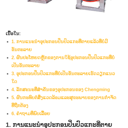
ເນື້ອໃນ:
1. ການແນະນຳອຸປະກອນປິ່ນປົວແກະທີ່ຕາຍແລ້ວທີ່ບໍ່ມີ
ອັນຕະລາຍ
2. ຜົນປະໂຫຍດຫຼັກຂອງການໃຊ້ອຸປະກອນປິ່ນປົວແກະທີ່ບໍ່
ເປັນອັນຕະລາຍ
3. ອຸປະກອນປິ່ນປົວແກະທີ່ບໍ່ເປັນອັນຕະລາຍເຮັດວຽກແນວ
ໃດ
4. ລັກສະນະທີ່ສໍາຄັນຂອງອຸປະກອນຂອງ Chengming
5. ຜົນກະທົບຕໍ່ສິ່ງແວດລ້ອມແລະສຸຂະພາບຂອງການກໍາຈັດ
ທີ່ຖືກຕ້ອງ
6. ຄໍາຖາມທີ່ພົບເລື້ອຍ
1. ການແນະນຳອຸປະກອນປິ່ນປົວແກະທີ່ຕາຍ