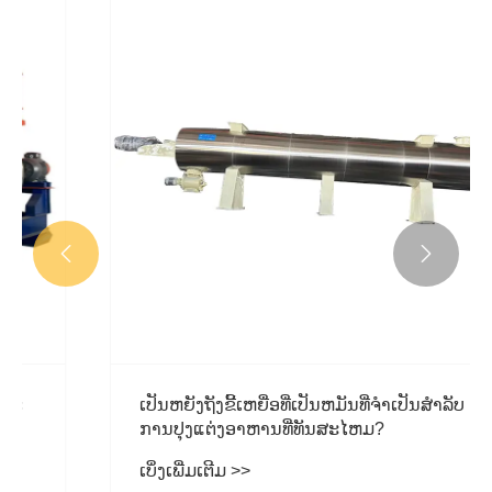


ເປັນຫຍັງຖັງຂີ້ເຫຍື່ອທີ່ເປັນຫມັນທີ່ຈໍາເປັນສໍາລັບ
ການປຸງແຕ່ງອາຫານທີ່ທັນສະໄຫມ?
ເບິ່ງເພີ່ມເຕີມ >>