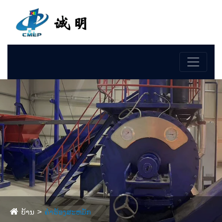
ພາສາ
ບ້ານ
ຄໍາຮ້ອງສະຫມັກ