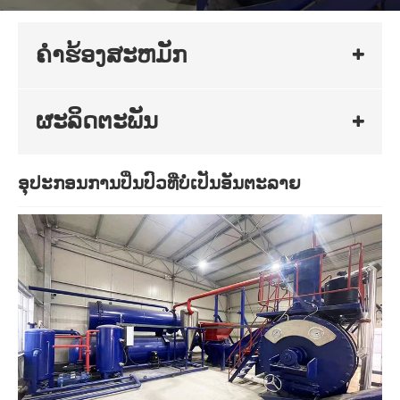
ຄໍາຮ້ອງສະຫມັກ
ຜະລິດຕະພັນ
ອຸປະກອນການປິ່ນປົວທີ່ບໍ່ເປັນອັນຕະລາຍ