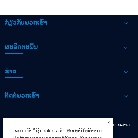
ກ່ຽວກັບພວກເຮົາ
ຜະລິດຕະພັນ
ຂ່າວ
ຕິດ​ຕໍ່​ພວກ​ເຮົາ
X
Links
Sitemap
RSS
XML
ນະໂຍບາຍຄວາມ
ພວກເຮົາໃຊ້ cookies ເພື່ອສະເຫນີໃຫ້ທ່ານມີ
ເປັນສ່ວນຕົວ