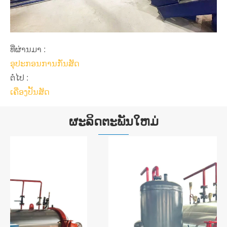
ທີ່ຜ່ານມາ :
ອຸປະກອນການກັ່ນສັດ
ຕໍ່ໄປ :
ເຄື່ອງປັ້ນສັດ
ຜະລິດຕະພັນໃຫມ່