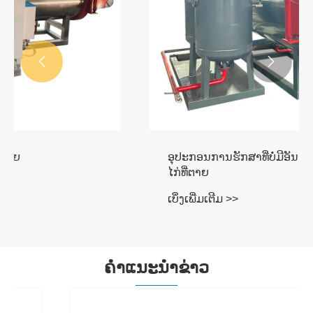


ອຸປະກອນການຮັກສາທີ່ບໍ່ມີອັນຕະລາຍສໍາລັບເປັດ
ໄກ່ທີ່ຕາຍ
ເບິ່ງເພີ່ມເຕີມ >>
ຄໍາແນະນໍາຂ່າວ