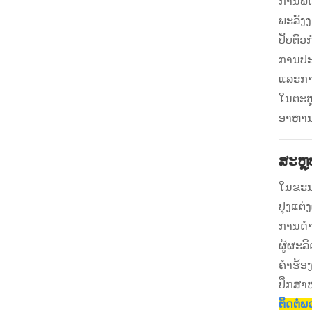
ການພັດ
ພະລັງງ
ປັບຕົວ
ການປະດ
ແລະການ
ໃນຕະຫຼ
ອາຫານແ
ສະຫຼ
ໃນຂະນະ
ປຸງແຕ່ງ
ການ​ດໍາ
ຜູ້ຜະລິ
ຄໍາຮ້ອ
ປຶກສາ
ຕິດຕໍ່ພ