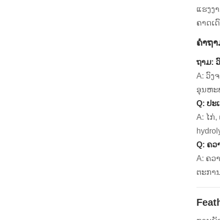
ແຮງງາ
ຄາດເດົ
ຄໍາຖາ
ຖາມ: ວ
A: ວົງ
ອຸນຫະພ
Q: ປະ
A: ໄກ
hydrol
Q: ຄວ
A: ຄວາ
ຕະການເ
Feat