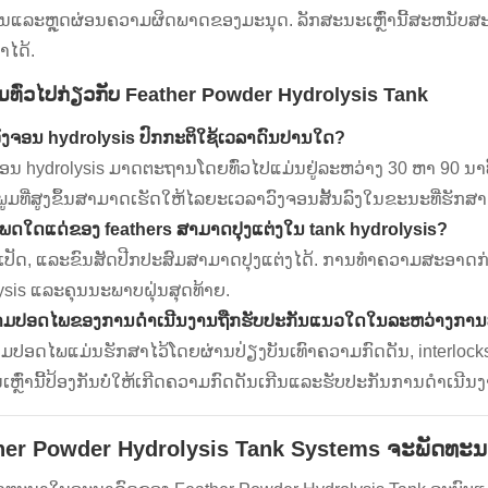
ນແລະຫຼຸດຜ່ອນຄວາມຜິດພາດຂອງມະນຸດ. ລັກສະນະເຫຼົ່ານີ້ສະຫນັບສະ
າໄດ້.
ມທົ່ວໄປກ່ຽວກັບ Feather Powder Hydrolysis Tank
ົງຈອນ hydrolysis ປົກກະຕິໃຊ້ເວລາດົນປານໃດ?
ຈອນ hydrolysis ມາດຕະຖານໂດຍທົ່ວໄປແມ່ນຢູ່ລະຫວ່າງ 30 ຫາ 90 ນາທີ
ູມທີ່ສູງຂຶ້ນສາມາດເຮັດໃຫ້ໄລຍະເວລາວົງຈອນສັ້ນລົງໃນຂະນະທີ່ຮັກສ
ເພດໃດແດ່ຂອງ feathers ສາມາດປຸງແຕ່ງໃນ tank hydrolysis?
່, ເປັດ, ແລະຂົນສັດປີກປະສົມສາມາດປຸງແຕ່ງໄດ້. ການທໍາຄວາມສະ
ysis ແລະຄຸນນະພາບຝຸ່ນສຸດທ້າຍ.
າມປອດໄພຂອງການດໍາເນີນງານຖືກຮັບປະກັນແນວໃດໃນລະຫວ່າງການ
ມປອດໄພແມ່ນຮັກສາໄວ້ໂດຍຜ່ານປ່ຽງບັນເທົາຄວາມກົດດັນ, interlocks
ຫຼົ່ານີ້ປ້ອງກັນບໍ່ໃຫ້ເກີດຄວາມກົດດັນເກີນແລະຮັບປະກັນການດໍາເນີນງານ
her Powder Hydrolysis Tank Systems ຈະພັດທະ