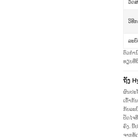
ວັດສ
ວິທີ
ລະບ
ຕົວກໍາ
ທຽບ​ທີ່
ຖັງ 
ຜົນປະ
ເຂົ້າກ
ກັບລະບ
ປັດໄຈທີ
ຄົງ. ນ
ຈາກທັ