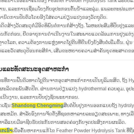
ທະນາໃນອະນາຄົດຂອງ Feather Powder Hydrolysis Tank ລະບົບແມ່ນມຸ
ານ, ແລະການເຊື່ອມໂຍງກັບອຸປະກອນຕົ້ນນ້ໍາແລະລຸ່ມ. ແພລະຕະຟອມກ
ກໍານົດການປັບຕົວໂດຍອີງໃສ່ຄວາມປ່ຽນແປງຂອງວັດຖຸດິບ.
ິດສ້າງວັດສະດຸກໍ່ມີອິດທິພົນຕໍ່ການກໍ່ສ້າງຖັງ. ໂລຫະປະສົມທີ່ປັບປຸງ
ກັດກ່ອນ, ຍືດອາຍຸການດໍາເນີນງານໃນສະພາບແວດລ້ອມການປຸງແຕ່ງຢ່າງ
າດໂລກ, ຄວາມຕ້ອງການແຫຼ່ງທາດໂປຼຕີນທີ່ຍືນຍົງຍັງສືບຕໍ່ເພີ່ມຂຶ້ນ. ຝ
ລະວັດສະດຸປ້ອນກະສິກໍາ, ເສີມຂະຫຍາຍຄວາມສໍາຄັນຍຸດທະສາດຂອງອຸປະ
ຸບແລະທັດສະນະອຸດສາຫະກໍາ
ທີ່ການຟື້ນຕົວທາດໂປຼຕີນຈາກອຸດສາຫະກໍາກາຍເປັນບູລິມະສິດ, ຖັງ H
ຜະລິດຕະພັນສັດປີກ. ຜ່ານ​ການ​ປ່ຽນ​ແປງ hydrothermal ຄວບ​ຄຸມ​, ອຸ​ປະ​ກອນ​ນີ
​ເນີນ​ງານ​, ແລະ​ການ​ປັບ​ປຸງ​ຊັບ​ພະ​ຍາ​ກອນ​.
ດເຊັ່ນ:
Shandong Chengming
ສືບຕໍ່ປັບປຸງການອອກແບບຖັງ hyd
ງສະຫມັກ. ສໍາລັບອົງການຈັດຕັ້ງທີ່ຊອກຫາລາຍລະອຽດສະເພາະ, ທາງເ
ຫາລືແບບມືອາຊີບຮັບປະກັນການສອດຄ່ອງກັບຈຸດປະສົງການຜະລິດ.
ວກເຮົາ
ເພື່ອຄົ້ນຫາການແກ້ໄຂ Feather Powder Hydrolysis Tank ທີ