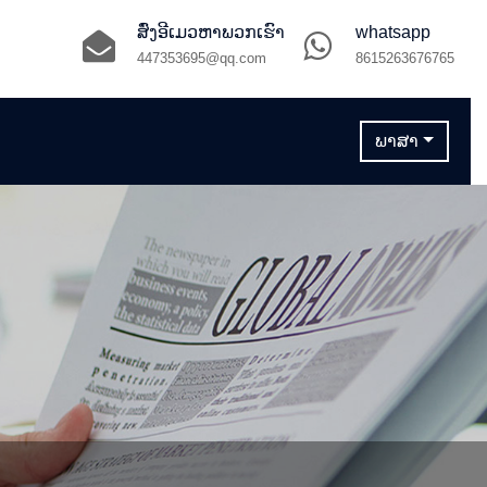
ສົ່ງອີເມວຫາພວກເຮົາ
whatsapp
447353695@qq.com
8615263676765
ພາສາ