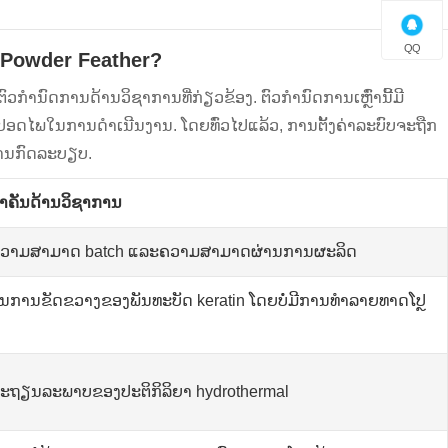
QQ
s Powder Feather?
ໍານົດການດ້ານວິຊາການທີ່ກ່ຽວຂ້ອງ. ຕົວກໍານົດການເຫຼົ່ານີ້ມີ
ປອດໄພໃນການດໍາເນີນງານ. ໂດຍທົ່ວໄປແລ້ວ, ການຕັ້ງຄ່າລະບົບຈະຖືກ
ດ້ານກົດລະບຽບ.
າຄັນດ້ານວິຊາການ
​ຄວາມ​ສາ​ມາດ batch ແລະ​ຄວາມ​ສາ​ມາດ​ຜ່ານ​ການ​ຜະ​ລິດ​
ັນການຂັດຂວາງຂອງພັນທະບັດ keratin ໂດຍບໍ່ມີການທໍາລາຍທາດໂປຼ
ະຖຽນລະພາບຂອງປະຕິກິລິຍາ hydrothermal