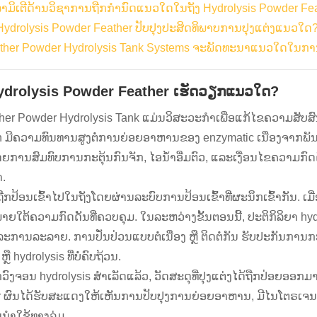
າມິເຕີດ້ານວິຊາການຖືກກໍານົດແນວໃດໃນຖັງ Hydrolysis Powder Fe
 Hydrolysis Powder Feather ປັບປຸງປະສິດທິພາບການປຸງແຕ່ງແນວໃດ
ther Powder Hydrolysis Tank Systems ຈະພັດທະນາແນວໃດໃນກາ
Hydrolysis Powder Feather ເຮັດວຽກແນວໃດ?
her Powder Hydrolysis Tank ແມ່ນວິສະວະກໍາເພື່ອແກ້ໄຂຄວາມສັບສົນຂອ
n ມີຄວາມທົນທານສູງຕໍ່ການຍ່ອຍອາຫານຂອງ enzymatic ເນື່ອງຈາກພັນທະບ
ໂດຍການສົມທົບການກະຕຸ້ນກົນຈັກ, ໄອນ້ໍາອີ່ມຕົວ, ແລະເງື່ອນໄຂຄວາມກົດດັນ
າ.
ຖືກປ້ອນເຂົ້າໄປໃນຖັງໂດຍຜ່ານລະບົບການປ້ອນເຂົ້າທີ່ຜະນຶກເຂົ້າກັນ. 
ພາຍໃຕ້ຄວາມກົດດັນທີ່ຄວບຄຸມ. ໃນລະຫວ່າງຂັ້ນຕອນນີ້, ປະຕິກິລິຍາ hyd
ະການລະລາຍ. ການປັ່ນປ່ວນແບບຕໍ່ເນື່ອງ ຫຼື ຕິດຕໍ່ກັນ ຮັບປະກັນກ
ຫຼື hydrolysis ທີ່ບໍ່ຄົບຖ້ວນ.
ກວົງຈອນ hydrolysis ສໍາເລັດແລ້ວ, ວັດສະດຸທີ່ປຸງແຕ່ງໄດ້ຖືກປ່ອຍອອ
r ຜົນໄດ້ຮັບສະແດງໃຫ້ເຫັນການປັບປຸງການຍ່ອຍອາຫານ, ມີໄນໂຕຣເຈນທີ
ນໍາໃຊ້ທາງລຸ່ມ.