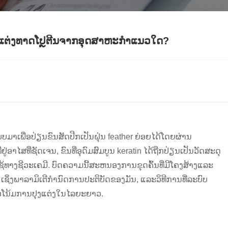
ງແຕ່ງທາດໂປຼຕີນຈາກອຸດສາຫະກໍາແນວໃດ?
ບມາເພື່ອປ່ຽນຂົນສັດປີກເປັນຝຸ່ນ feather ຍ່ອຍໄດ້ໂດຍຜ່ານ
ອາໄສທີ່ຊັດເຈນ, ຂົນທີ່ອຸດົມສົມບູນ keratin ໄດ້ຖືກປ່ຽນເປັນວັດສະດຸ
ຊ້ທາງຊີວະເຄມີ. ບົດຄວາມນີ້ສະຫນອງການຂຸດຄົ້ນທີ່ມີໂຄງສ້າງແລະ
ຊິ່ງພາລາມິເຕີກໍານົດການປະຕິບັດຂອງມັນ, ແລະວິທີການທີ່ລະບົບ
ໂນ້ມການປຸງແຕ່ງໃນໄລຍະຍາວ.