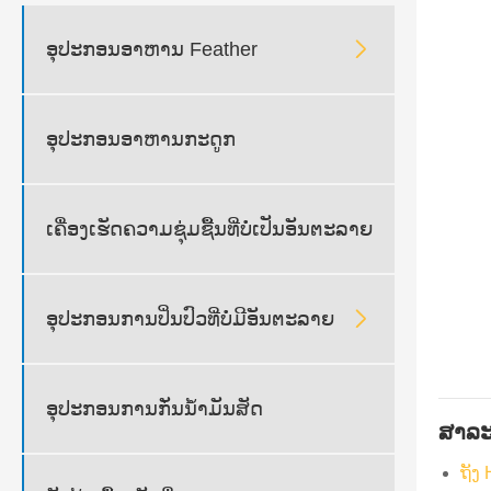

ອຸປະກອນອາຫານ Feather
ອຸປະກອນອາຫານກະດູກ
ເຄື່ອງເຮັດຄວາມຊຸ່ມຊື້ນທີ່ບໍ່ເປັນອັນຕະລາຍ

ອຸປະກອນການປິ່ນປົວທີ່ບໍ່ມີອັນຕະລາຍ
ອຸປະກອນການກັ່ນນໍ້າມັນສັດ
ສາລ
ຖັງ