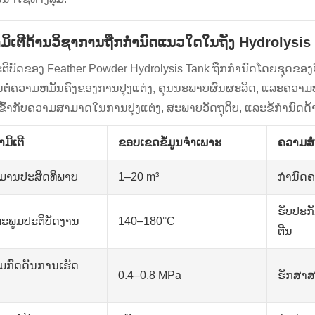
ມິເຕີດ້ານວິຊາການຖືກກໍານົດແນວໃດໃນຖັງ Hydrolysi
ິບັດຂອງ Feather Powder Hydrolysis Tank ຖືກກໍານົດໂດຍຊຸດຂອງຕົວກ
ົນຕໍ່ຄວາມຫມັ້ນຄົງຂອງການປຸງແຕ່ງ, ຄຸນນະພາບຜົນຜະລິດ, ແລະຄວາມ
ເຂົ້າກັບຄວາມສາມາດໃນການປຸງແຕ່ງ, ສະພາບວັດຖຸດິບ, ແລະຂໍ້ກໍານົດ
ມິເຕີ
ຂອບເຂດຂໍ້ມູນຈໍາເພາະ
ຄວາມສໍ
ິມານປະສິດທິພາບ
1–20 m³
ກໍາ​ນົດ
ຮັບປະກ
ຫະພູມປະຕິບັດງານ
140–180°C
ຕີນ
ມກົດດັນການເຮັດ
0.4–0.8 MPa
ຮັກສາສ