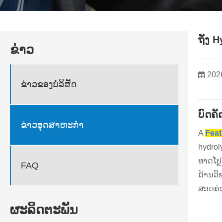
ຖັງ 
ຂ່າວ
202
ຂ່າວຂອງບໍລິສັດ
ບົດຄັ
ຂ່າວອຸດສາຫະກໍາ
A
Feat
hydrol
ທາດໂປຼ
FAQ
ດ້ານວິ
ສອດຄ່
ຜະລິດຕະພັນ