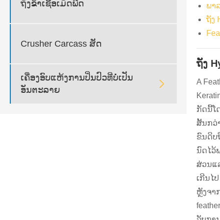
ຖັງຂ້າເຊື້ອເມັດພືດ
ພາລ
ຖັງ
Fea
Crusher Carcass ສັດ
ຖັງ 
ເຄື່ອງອົບແຫ້ງການປິ່ນປົວທີ່ບໍ່ເປັນ
A Feat

ອັນຕະລາຍ
Kerati
ກັດນີ້
ສັ້ນກວ່
ຂົນດິບ
ນົດໄວ້
ສ່ວນແລ
ເກີນໄປ 
ຫຼັງຈາ
feathe
ລັບການ