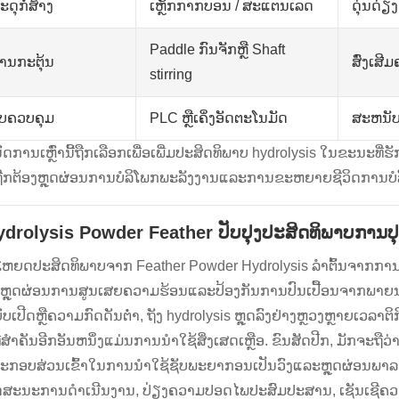
ະດຸກໍ່ສ້າງ
ເຫຼັກກາກບອນ / ສະແຕນເລດ
ດຸ່ນດ່
Paddle ກົນຈັກຫຼື Shaft
ການກະຕຸ້ນ
ສົ່ງເສ
stirring
ົບຄວບຄຸມ
PLC ຫຼືເຄິ່ງອັດຕະໂນມັດ
ສະຫນັບ
ນົດການເຫຼົ່ານີ້ຖືກເລືອກເພື່ອເພີ່ມປະສິດທິພາບ hydrolysis ໃນຂະ
​ຖືກ​ຕ້ອງ​ຫຼຸດ​ຜ່ອນ​ການ​ບໍ​ລິ​ໂພກ​ພະ​ລັງ​ງານ​ແລະ​ການ​ຂະ​ຫຍາຍ​ຊີ​ວິດ​ການ​ບໍ​
Hydrolysis Powder Feather ປັບປຸງປະສິດທິພາບການ
ໂຫຍດປະສິດທິພາບຈາກ Feather Powder Hydrolysis ລໍາຕົ້ນຈາກກາ
ັນຫຼຸດຜ່ອນການສູນເສຍຄວາມຮ້ອນແລະປ້ອງກັນການປົນເປື້ອນຈາກພາຍນ
ົບເປີດຫຼືຄວາມກົດດັນຕ່ໍາ, ຖັງ hydrolysis ຫຼຸດລົງຢ່າງຫຼວງຫຼາຍເວລາ
່ສໍາຄັນອີກອັນຫນຶ່ງແມ່ນການນໍາໃຊ້ສິ່ງເສດເຫຼືອ. ຂົນສັດປີກ, ມັກຈະຖືວ່າເ
ີ້ປະກອບສ່ວນເຂົ້າໃນການນໍາໃຊ້ຊັບພະຍາກອນເປັນວົງແລະຫຼຸດຜ່ອນພາ
ດສະນະການດໍາເນີນງານ, ປ່ຽງຄວາມປອດໄພປະສົມປະສານ, ເຊັນເຊີຄວາ