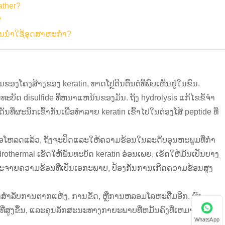
ather?
?
ນນໍາໃຊ້ອຸດສາຫະກໍາ?
ງໂຄງສ້າງຂອງ keratin, ທາດໂປຼຕີນຕົ້ນຕໍທີ່ພົບເຫັນຢູ່ໃນຂົນ.
ັດ disulfide ທີ່ຫນາແຫນ້ນຂອງມັນ. ຖັງ hydrolysis ແກ້ໄຂຂໍ້ຈໍາ
ທີ່ຜະນຶກເຂົ້າກັນເພື່ອທໍາລາຍ keratin ເຂົ້າໄປໃນຕ່ອງໂສ້ peptide ທີ່
ເມື່ອໂຫລດແລ້ວ, ຖັງຈະປິດແລະໃຫ້ຄວາມຮ້ອນໃນລະດັບອຸນຫະພູມທີ່ກໍາ
rothermal ເຮັດໃຫ້ພັນທະບັດ keratin ອ່ອນເພຍ, ເຮັດໃຫ້ມັນເປັນບາງ
ານກະຈາຍຄວາມຮ້ອນທີ່ເປັນເອກະພາບ, ປ້ອງກັນການເກີດຄວາມຮ້ອນສູງ
ກມາສໍາລັບການຕາກແຫ້ງ, ການຂັດ, ຫຼືການຫລອມໂລຫະຕື່ມອີກ. ຜົງ
່ສູງຂຶ້ນ, ແລະຄຸນລັກສະນະທາງກາຍະພາບທີ່ຫມັ້ນຄົງທີ່ເຫມາະສົມສໍາ
WhatsApp