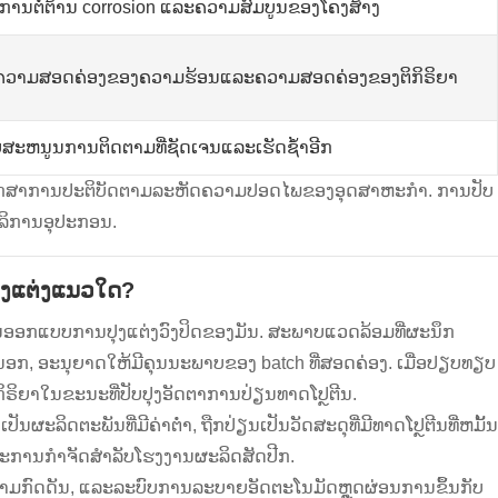
ຽງການຕໍ່ຕ້ານ corrosion ແລະຄວາມສົມບູນຂອງໂຄງສ້າງ
ີມຄວາມສອດຄ່ອງຂອງຄວາມຮ້ອນແລະຄວາມສອດຄ່ອງຂອງຕິກິຣິຍາ
ສະຫນູນການຕິດຕາມທີ່ຊັດເຈນແລະເຮັດຊ້ໍາອີກ
ນະທີ່ຮັກສາການປະຕິບັດຕາມລະຫັດຄວາມປອດໄພຂອງອຸດສາຫະກໍາ. ການ​ປັບ​
ລິ​ການ​ອຸ​ປະ​ກອນ​.
ປຸງແຕ່ງແນວໃດ?
ນອອກແບບການປຸງແຕ່ງວົງປິດຂອງມັນ. ສະພາບແວດລ້ອມທີ່ຜະນຶກ
ອກ, ອະນຸຍາດໃຫ້ມີຄຸນນະພາບຂອງ batch ທີ່ສອດຄ່ອງ. ເມື່ອປຽບທຽບ
ຕິກິຣິຍາໃນຂະນະທີ່ປັບປຸງອັດຕາການປ່ຽນທາດໂປຼຕີນ.
ປັນຜະລິດຕະພັນທີ່ມີຄ່າຕໍ່າ, ຖືກປ່ຽນເປັນວັດສະດຸທີ່ມີທາດໂປຼຕີນທີ່ຫມັ້ນ
ລະການກໍາຈັດສໍາລັບໂຮງງານຜະລິດສັດປີກ.
ມກົດດັນ, ແລະລະບົບການລະບາຍອັດຕະໂນມັດຫຼຸດຜ່ອນການຂຶ້ນກັບ