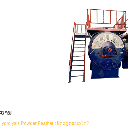
ະບານ
 Hydrolysis Powder Feather ເຮັດວຽກແນວໃດ?