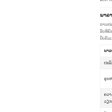
ພາລາ
ການປະຕ
ອິດທິພ
ປັບຕົວ
ພາລາ
ປະລ
ອຸນ
ຄວາ
ວຽກ