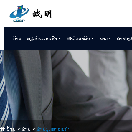
ບ້ານ
ກ່ຽວກັບພວກເຮົາ
ຜະລິດຕະພັນ
ຂ່າວ
ຄໍາຮ້ອ
ບ້ານ
ຂ່າວ
ຂ່າວອຸດສາຫະກໍາ