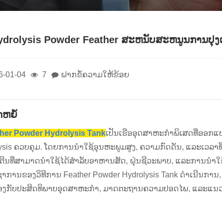
Hydrolysis Powder Feather ສະຫນັບສະຫນູນການປຸ
6-01-04
7
ຝາກຂໍ້ຄວາມໃຫ້ຂ້ອຍ
ດຫຍໍ້
her Powder Hydrolysis Tank
ເປັນເຮືອອຸດສາຫະກໍາພິເສດທີ່ອອກແບ
ysis ຄວບຄຸມ. ໂດຍການນໍາໃຊ້ອຸນຫະພູມສູງ, ຄວາມກົດດັນ, ແລະເວລາທີ່ຢູ່
ຕີນທີ່ສາມາດນໍາໃຊ້ໄດ້ສໍາລັບອາຫານສັດ, ຝຸ່ນຊີວະພາບ, ແລະການນໍາໃ
ຊາການຂອງວິທີການ Feather Powder Hydrolysis Tank ດໍາເນີນການ, ເ
ອງກັບປະສິດທິພາບອຸດສາຫະກໍາ, ມາດຕະຖານຄວາມປອດໄພ, ແລະແນວ