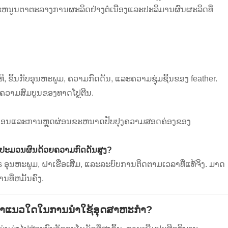
ຫນູນຕາຕະລາງການຜະລິດຢ່າງຕໍ່ເນື່ອງແລະປະລິມານຜົນຜະລິດທີ່
, ຂຶ້ນກັບອຸນຫະພູມ, ຄວາມກົດດັນ, ແລະຄວາມຊຸ່ມຊື້ນຂອງ feather.
າຄວາມສົມບູນຂອງທາດໂປຼຕີນ.
ອາດກ່ອນແລະການຫຼຸດຜ່ອນຂະຫນາດປັບປຸງຄວາມສອດຄ່ອງຂອງ
ປະມວນຜົນດ້ວຍຄວາມກົດດັນສູງ?
 ອຸນຫະພູມ, ຝາເຮືອເສີມ, ແລະລະບົບການຕິດຕາມເວລາທີ່ແທ້ຈິງ. ມາດ
ທີ່ຫມັ້ນຄົງ.
ນາແນວໃດໃນການນໍາໃຊ້ອຸດສາຫະກໍາ?