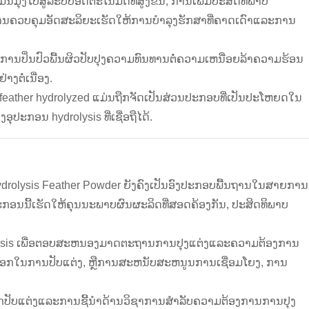
່ງໄປສູ່ລະບົບອັດຕະໂນມັດທີ່ສູງຂຶ້ນ, ການເພີ່ມປະສິດທິພາບ
ານຄວບຄຸມອັດສະລິຍະເຮັດໃຫ້ການບໍາລຸງຮັກສາທີ່ຄາດເດົາແລະການ
ແລະການປິ່ນປົວພື້ນຜິວປັບປຸງຄວາມທົນທານຕໍ່ຄວາມເຫນື່ອຍລ້າຄວາມຮ້ອນ
ຕໍ່ເນື່ອງ.
ຸ່ນ feather hydrolyzed ແມ່ນຖືກຈັດເປັນສ່ວນປະກອບທີ່ເປັນປະໂຫຍດໃນ
ກອນ hydrolysis ທີ່ເຊື່ອຖືໄດ້.
ydrolysis Feather Powder ຍັງຄົງເປັນອົງປະກອບພື້ນຖານໃນສາຍການ
້​ເຮັດ​ໃຫ້​ຄຸນ​ນະ​ພາບ​ຜົນ​ຜະ​ລິດ​ທີ່​ສອດ​ຄ້ອງ​ກັນ​, ປະ​ສິດ​ທິ​ພາບ​
rolysis ເພື່ອຕອບສະຫນອງມາດຕະຖານການປຸງແຕ່ງແລະຄວາມຕ້ອງການ
ລືອກໃນການປັບແຕ່ງ, ຫຼືການສະຫນັບສະຫນູນການເຊື່ອມໂຍງ, ການ
່ຖືກປັບແຕ່ງແລະການຊີ້ນໍາດ້ານວິຊາການສໍາລັບຄວາມຕ້ອງການການປຸງ