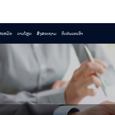
ງສະຫມັກ
ດາວໂຫຼດ
ສົ່ງສອບຖາມ
ຕິດຕໍ່ພວກເຮົາ